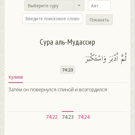
Выберите суру
Показать
Сура аль-Мудассир
ثُمَّ أَدْبَرَ وَاسْتَكْبَرَ
74:23
Кулиев
Затем он повернулся спиной и возгордился
74:22
74:23
74:24