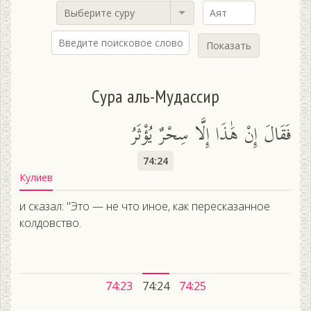
Выберите суру
Показать
Сура аль-Мудассир
فَقَالَ إِنْ هَٰذَا إِلَّا سِحْرٌ يُؤْثَرُ
74:24
Кулиев
и сказал: "Это — не что иное, как пересказанное
колдовство.
74:23
74:24
74:25