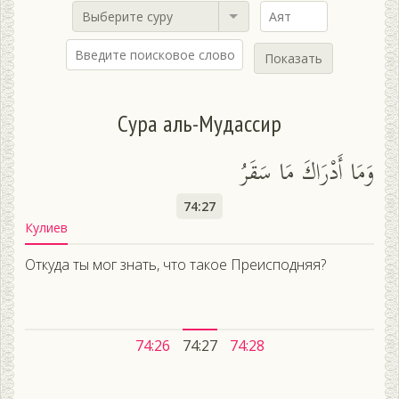
Выберите суру
Показать
Сура аль-Мудассир
وَمَا أَدْرَاكَ مَا سَقَرُ
74:27
Кулиев
Откуда ты мог знать, что такое Преисподняя?
74:26
74:27
74:28