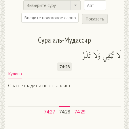
Выберите суру
Показать
Сура аль-Мудассир
لَا تُبْقِي وَلَا تَذَرُ
74:28
Кулиев
Она не щадит и не оставляет.
74:27
74:28
74:29