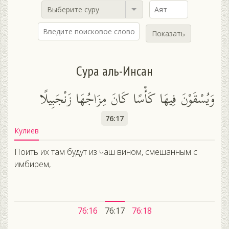
Выберите суру
Показать
Сура аль-Инсан
وَيُسْقَوْنَ فِيهَا كَأْسًا كَانَ مِزَاجُهَا زَنْجَبِيلًا
76:17
Кулиев
Поить их там будут из чаш вином, смешанным с
имбирем,
76:16
76:17
76:18