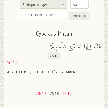
Выберите суру
Показать
Сура аль-Инсан
عَيْنًا فِيهَا تُسَمَّىٰ سَلْسَبِيلًا
76:18
Кулиев
из источника, названного Салсабилем.
76:17
76:18
76:19