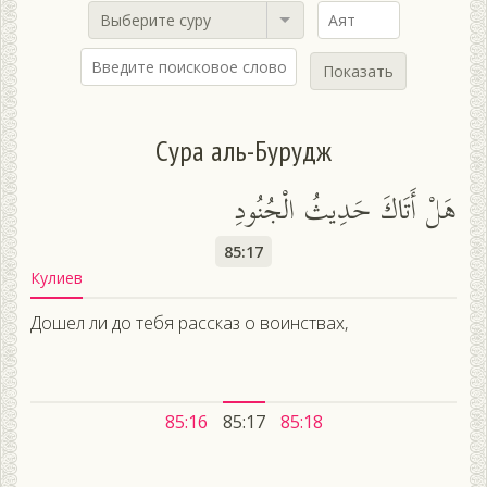
Выберите суру
Показать
Сура аль-Бурудж
هَلْ أَتَاكَ حَدِيثُ الْجُنُودِ
85:17
Кулиев
Дошел ли до тебя рассказ о воинствах,
85:16
85:17
85:18