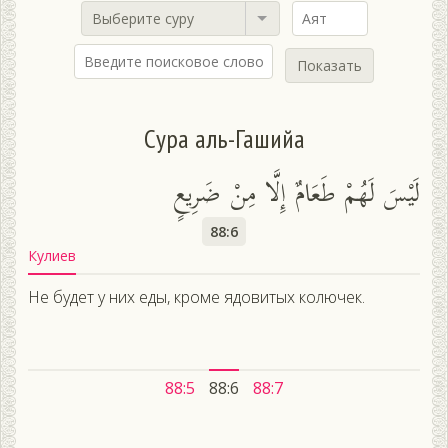
Выберите суру
Показать
Сура аль-Гашийа
لَيْسَ لَهُمْ طَعَامٌ إِلَّا مِنْ ضَرِيعٍ
88:6
Кулиев
Не будет у них еды, кроме ядовитых колючек.
88:5
88:6
88:7