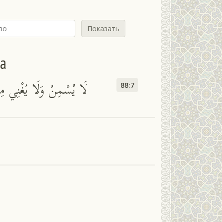
Показать
йа
لَا يُسْمِنُ وَلَا يُغْنِي م
88:7