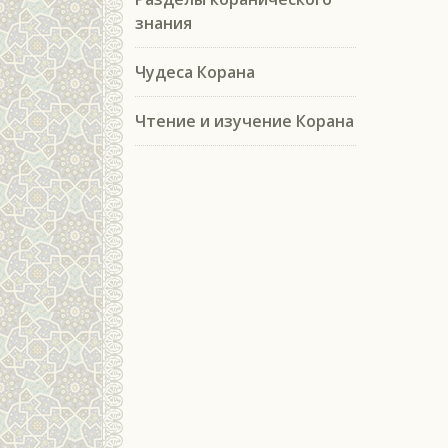
знания
Чудеса Корана
Чтение и изучение Корана