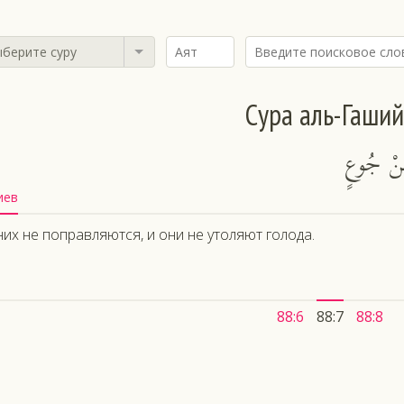
берите суру
Сура аль-Гаши
ِنْ جُوعٍ
иев
них не поправляются, и они не утоляют голода.
88:6
88:7
88:8