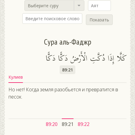
Выберите суру
Показать
Сура аль-Фаджр
كَلَّا إِذَا دُكَّتِ الْأَرْضُ دَكًّا دَكًّا
89:21
Кулиев
Но нет! Когда земля разобьется и превратится в
песок.
89:20
89:21
89:22