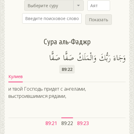
Выберите суру
Показать
Сура аль-Фаджр
وَجَاءَ رَبُّكَ وَالْمَلَكُ صَفًّا صَفًّا
89:22
Кулиев
и твой Господь придет с ангелами,
выстроившимися рядами,
89:21
89:22
89:23