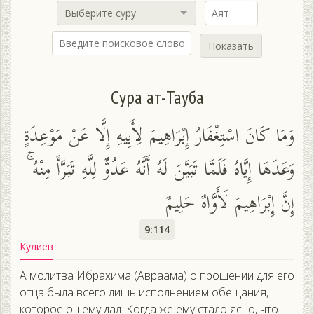
Выберите суру
Показать
Сура ат-Тауба
وَمَا كَانَ اسْتِغْفَارُ إِبْرَاهِيمَ لِأَبِيهِ إِلَّا عَنْ مَوْعِدَةٍ
وَعَدَهَا إِيَّاهُ فَلَمَّا تَبَيَّنَ لَهُ أَنَّهُ عَدُوٌّ لِلَّهِ تَبَرَّأَ مِنْهُ ۚ
إِنَّ إِبْرَاهِيمَ لَأَوَّاهٌ حَلِيمٌ
9:114
Кулиев
А молитва Ибрахима (Авраама) о прощении для его
отца была всего лишь исполнением обещания,
которое он ему дал. Когда же ему стало ясно, что