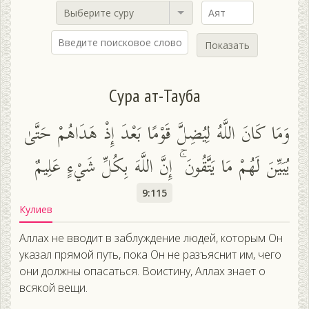
Выберите суру
Показать
Сура ат-Тауба
وَمَا كَانَ اللَّهُ لِيُضِلَّ قَوْمًا بَعْدَ إِذْ هَدَاهُمْ حَتَّىٰ
يُبَيِّنَ لَهُمْ مَا يَتَّقُونَ ۚ إِنَّ اللَّهَ بِكُلِّ شَيْءٍ عَلِيمٌ
9:115
Кулиев
Аллах не вводит в заблуждение людей, которым Он
указал прямой путь, пока Он не разъяснит им, чего
они должны опасаться. Воистину, Аллах знает о
всякой вещи.