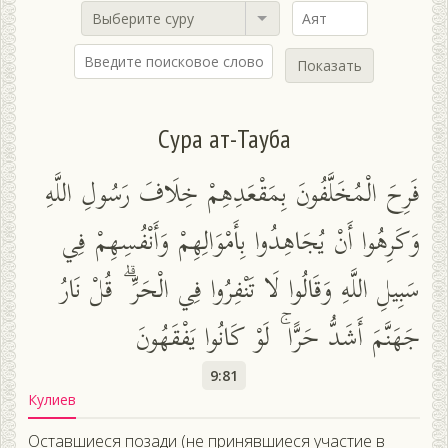
Выберите суру
Показать
Сура ат-Тауба
فَرِحَ الْمُخَلَّفُونَ بِمَقْعَدِهِمْ خِلَافَ رَسُولِ اللَّهِ
وَكَرِهُوا أَنْ يُجَاهِدُوا بِأَمْوَالِهِمْ وَأَنْفُسِهِمْ فِي
سَبِيلِ اللَّهِ وَقَالُوا لَا تَنْفِرُوا فِي الْحَرِّ ۗ قُلْ نَارُ
جَهَنَّمَ أَشَدُّ حَرًّا ۚ لَوْ كَانُوا يَفْقَهُونَ
9:81
Кулиев
Оставшиеся позади (не принявшиеся участие в