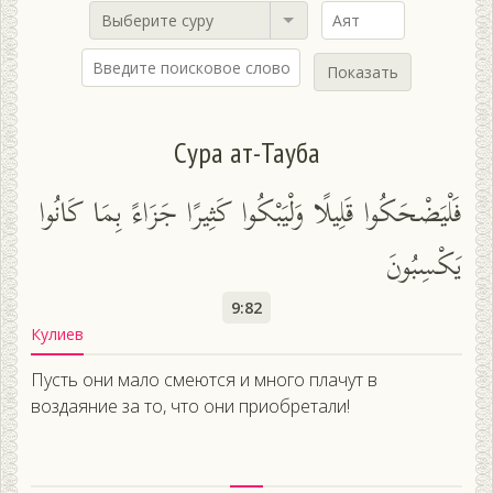
Выберите суру
Показать
Сура ат-Тауба
فَلْيَضْحَكُوا قَلِيلًا وَلْيَبْكُوا كَثِيرًا جَزَاءً بِمَا كَانُوا
يَكْسِبُونَ
9:82
Кулиев
Пусть они мало смеются и много плачут в
воздаяние за то, что они приобретали!