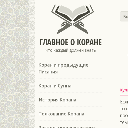
Вы
ГЛАВНОЕ О КОРАНЕ
что каждый должен знать
Коран и предыдущие
Писания
Коран и Сунна
Кул
История Корана
Есл
то 
Толкование Корана
про
тем
Разделы коранического