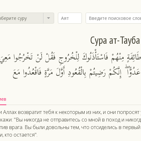
берите суру
Сура ат-Тауба
طَائِفَةٍ مِنْهُمْ فَاسْتَأْذَنُوكَ لِلْخُرُوجِ فَقُلْ لَنْ تَخْرُجُوا مَعِيَ
عَدُوًّا ۖ إِنَّكُمْ رَضِيتُمْ بِالْقُعُودِ أَوَّلَ مَرَّةٍ فَاقْعُدُوا مَعَ
иев
и Аллах возвратит тебя к некоторым из них, и они попросят
скажи: "Вы никогда не отправитесь со мной в поход и никог
тив врага. Вы были довольны тем, что отсиделись в первый
и, кто остается".