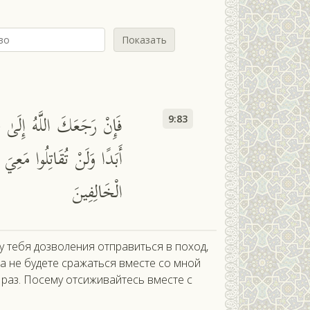
Показать
فَإِنْ رَجَعَكَ اللَّهُ إِلَىٰ 
9:83
أَبَدًا وَلَنْ تُقَاتِلُوا مَعِيَ 
الْخَالِفِينَ
 у тебя дозволения отправиться в поход,
да не будете сражаться вместе со мной
 раз. Посему отсиживайтесь вместе с