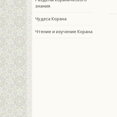
знания
Чудеса Корана
Чтение и изучение Корана