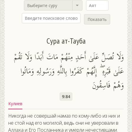
Выберите суру
Показать
Сура ат-Тауба
وَلَا تُصَلِّ عَلَىٰ أَحَدٍ مِنْهُمْ مَاتَ أَبَدًا وَلَا تَقُمْ
عَلَىٰ قَبْرِهِ ۖ إِنَّهُمْ كَفَرُوا بِاللَّهِ وَرَسُولِهِ وَمَاتُوا
وَهُمْ فَاسِقُونَ
9:84
Кулиев
Никогда не совершай намаз по кому-либо из них и
не стой над его могилой, ведь они не уверовали в
Аллаха и Его Посланника и умерли нечестивцами.