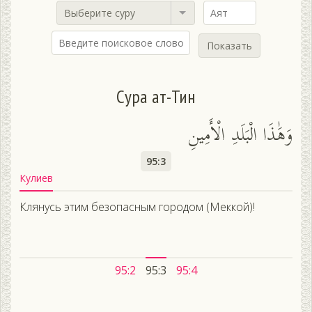
Выберите суру
Показать
Сура ат-Тин
وَهَٰذَا الْبَلَدِ الْأَمِينِ
95:3
Кулиев
Клянусь этим безопасным городом (Меккой)!
95:2
95:3
95:4