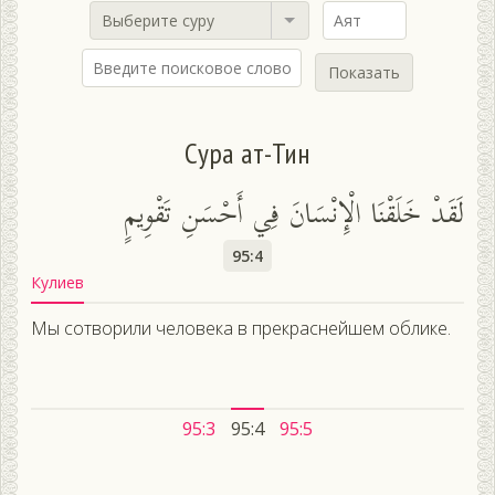
Выберите суру
Показать
Сура ат-Тин
لَقَدْ خَلَقْنَا الْإِنْسَانَ فِي أَحْسَنِ تَقْوِيمٍ
95:4
Кулиев
Мы сотворили человека в прекраснейшем облике.
95:3
95:4
95:5