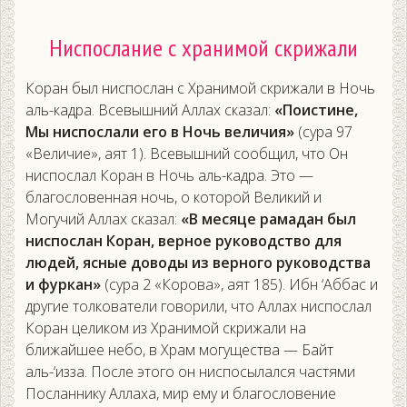
Ниспослание с хранимой скрижали
Коран был ниспослан с Хранимой скрижали в Ночь
аль-кадра. Всевышний Аллах сказал:
«Поистине,
Мы ниспослали его в Ночь величия»
(сура 97
«Величие», аят 1). Всевышний сообщил, что Он
ниспослал Коран в Ночь аль-кадра. Это —
благословенная ночь, о которой Великий и
Могучий Аллах сказал:
«В месяце рамадан был
ниспослан Коран, верное руководство для
людей, ясные доводы из верного руководства
и фуркан»
(сура 2 «Корова», аят 185). Ибн ‘Аббас и
другие толкователи говорили, что Аллах ниспослал
Коран целиком из Хранимой скрижали на
ближайшее небо, в Храм могущества — Байт
аль-‘изза. После этого он ниспосылался частями
Посланнику Аллаха, мир ему и благословение