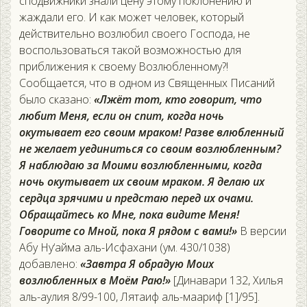
сподвижники знали цену этому поклонению и
жаждали его. И как может человек, который
действительно возлюбил своего Господа, не
воспользоваться такой возможностью для
приближения к своему Возлюбленному?!
Сообщается, что в одном из Священных Писаний
было сказано:
«Лжёт тот, кто говорит, что
любит Меня, если он спит, когда ночь
окутывает его своим мраком! Разве влюбленный
не желает уединиться со своим возлюбленным?
Я наблюдаю за Моими возлюбленными, когда
ночь окутывает их своим мраком. Я делаю их
сердца зрячими и предстаю перед их очами.
Обращайтесь ко Мне, пока видите Меня!
Говорите со Мной, пока Я рядом с вами!»
В версии
Абу Ну‘айма аль-Исфахани (ум. 430/1038)
добавлено:
«Завтра Я обрадую Моих
возлюбленных в Моём Раю!»
[Динавари 132, Хилья
аль-аулия 8/99-100, Лятаиф аль-маариф [1]/95].