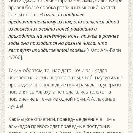
Ибн Хаджар в комментариях к «Сахиху» аль-Бухари
привёл более сорока различных мнений на этот
счёт и сказал:
«Согласно наиболее
предпочтительному из них, она является одной
из последних десяти ночей рамадана и
приходится на нечётную ночь, причём в разные
годы она приходится на разные числа, что
явствует из хадисов этой главы»
[Фатх Аль-Бари
4/266].
Таким образом, точная дата Ночи аль-кадра
неизвестна, и смысл этого в том, чтобы мусульмане
проводили все последние ночи рамадана, усердно
поклоняясь Аллаху, а не полагались только на
поклонение в течение одной ночи. А Аллах знает
лучше!
Как мы уже отметили, праведные деяния в Ночь
аль-кадра превосходят праведные поступки в