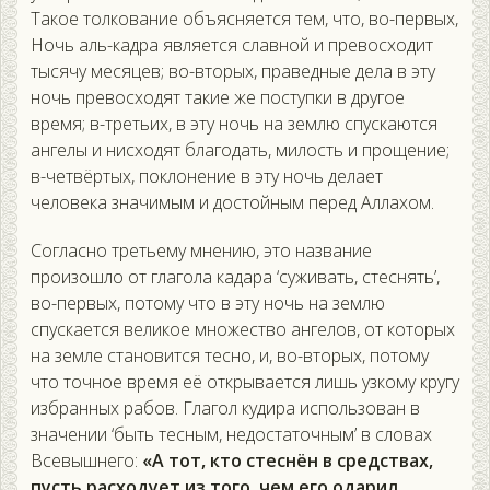
Такое толкование объясняется тем, что, во-первых,
Ночь аль-кадра является славной и превосходит
тысячу месяцев; во-вторых, праведные дела в эту
ночь превосходят такие же поступки в другое
время; в-третьих, в эту ночь на землю спускаются
ангелы и нисходят благодать, милость и прощение;
в-четвёртых, поклонение в эту ночь делает
человека значимым и достойным перед Аллахом.
Согласно третьему мнению, это название
произошло от глагола кадара ‘суживать, стеснять’,
во-первых, потому что в эту ночь на землю
спускается великое множество ангелов, от которых
на земле становится тесно, и, во-вторых, потому
что точное время её открывается лишь узкому кругу
избранных рабов. Глагол кудира использован в
значении ‘быть тесным, недостаточным’ в словах
Всевышнего:
«А тот, кто стеснён в средствах,
пусть расходует из того, чем его одарил