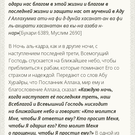
одари нас благом в этой жизни и благом в
последней жизни и защити нас от мучений в Аду
/
Аллахумма ати-на фи д-дунйа хасанат-ан ва фи
ль-ахирати хасанатан ва кы-на азаба н-
нар
»
[Бухари 6389, Муслим 2690]
В Ночь аль-кадра, как и в другие ночи, с
наступлением последней трети, Всемогущий
Господь спускается на ближайшее небо, чтобы
приблизиться к рабам, которые поминают Его со
страхом и надеждой. Передают со слов Абу
Хурайры, что Посланник Аллаха, мир ему и
благословение Аллаха, сказал:
«Каждую ночь,
когда наступает её последняя треть, наш
Всеблагой и Всевышний Господь нисходит
на ближайшее небо и говорит: «Кто молится
Мне, чтобы Я ответил ему? Кто просит Меня,
чтобы Я одарил его? Кто молит Меня
о прощении, чтобы Я простил ему?»
В одной из