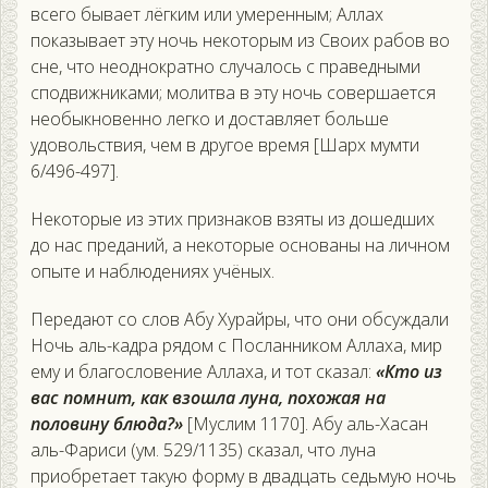
всего бывает лёгким или умеренным; Аллах
показывает эту ночь некоторым из Своих рабов во
сне, что неоднократно случалось с праведными
сподвижниками; молитва в эту ночь совершается
необыкновенно легко и доставляет больше
удовольствия, чем в другое время [Шарх мумти
6/496-497].
Некоторые из этих признаков взяты из дошедших
до нас преданий, а некоторые основаны на личном
опыте и наблюдениях учёных.
Передают со слов Абу Хурайры, что они обсуждали
Ночь аль-кадра рядом с Посланником Аллаха, мир
ему и благословение Аллаха, и тот сказал:
«Кто из
вас помнит, как взошла луна, похожая на
половину блюда?»
[Муслим 1170]. Абу аль-Хасан
аль-Фариси (ум. 529/1135) сказал, что луна
приобретает такую форму в двадцать седьмую ночь