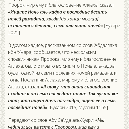
Пророк, мир ему и благословение Аллаха, сказал:
«Ищите Ночь аль-кадра в последние десять
ночей рамадана, когда
[до конца месяца]
останется девять, семь или пять ночей»
[Бухари
2021].
В другом хадисе, рассказанном со слов ‘Абдаллаха
ибн ‘Умара, сообщается, что нескольким
сподвижникам Пророка, мир ему и благословение
Аллаха, было открыто во сне, что Ночь аль-кадра
будет одной из семи последних ночей рамадана, и
тогда Посланник Аллаха, мир ему и благословение
Аллаха, сказал:
«Я вижу, что ваши сновидения
сходятся на семи последних ночах. Так пусть же
тот, кто ищет Ночь аль-кадра, ищет её в семь
последних ночей»
[Бухари 2015, Муслим 1165].
Передают со слов Абу Са‘ида аль-Худри:
«Мы
уединились вместе с Пророком, мир ему и