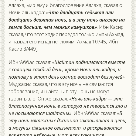
Аллаха, мир ему и благословение Аллаха, сказал о
Ночи аль-кадра:
«Это двадцать седьмая или
двадцать девятая ночь, и в эту ночь ангелов на
земле больше, чем мелких камушков»
. Ибн Касир
сказал, что этот хадис передал только имам Ахмад,
и назвал его иснад неплохим [Ахмад 10745, Ибн
Касир 8/449].
Ибн ‘Аббас сказал:
«Шайтан поднимается вместе
с солнцем каждый день, кроме Ночи аль-кадра, и
поэтому в этот день солнце восходит без лучей»
.
Муджахид сказал, что в эту ночь не случаются
заболевания, и шайтаны в эту ночь не могут
творить зло. Он же сказал:
«Ночь аль-кадра — это
благополучная ночь, в которую не творится зло и
не посылаются шайтаны»
. Ибн ‘Аббас сказал:
«В
эту ночь мятежных джиннов заковывают в цепи,
а могучих джиннов связывают, и раскрываются
все врата небесные, и от всех кающихся