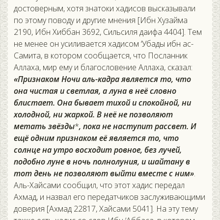
достоверным, хотя знатоки хадисов высказывали
по этому поводу и другие мнения [Ибн Хузайма
2190, Ибн Хиббан 3692, Сильсиля даифа 4404]. Тем
не менее он усиливается хадисом ‘Убады ибн ас-
Самита, в котором сообщается, что Посланник
Аллаха, мир ему и благословение Аллаха, сказал:
«Признаком Ночи аль-кадра является то, что
она чистая и светлая, а луна в неё словно
блистает. Она бывает тихой и спокойной, ни
холодной, ни жаркой. В неё не позволяют
метать звёзды
*
, пока не наступит рассвет. И
ещё одним признаком её является то, что
солнце на утро восходит ровное, без лучей,
подобно луне в ночь полнолуния, и шайтану в
тот день не позволяют выйти вместе с ним»
.
Аль-Хайсами сообщил, что этот хадис передал
Ахмад, и назвал его передатчиков заслуживающими
доверия [Ахмад 22817, Хайсами 5041]. На эту тему