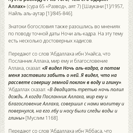
Аллах»
(сура 65 «Развод», аят 7) [Шаукани [1]/1957,
Найль аль-аутар [1]/845-846].
Знатоки богословия также разошлись во мнениях
по поводу точной даты Ночи аль-кадра. На эту тему
есть несколько достоверных хадисов.
Передают со слов ‘Абдаллаха ибн Унайса, что
Посланник Аллаха, мир ему и благословение
Аллаха, сказал:
«Я видел Ночь аль-кадра, а потом
меня заставили забыть о ней. Я видел, что на
рассвете совершу земной поклон в воду и глину»
.
‘Абдаллах сказал: «
В двадцать третью ночь полил
дождь. А когда Посланник Аллаха, мир ему и
благословение Аллаха, совершил с нами молитву и
повернулся, на его лбу и носу были следы воды и
глины»
[Муслим 1168].
Передают со слов ‘Абдаллаха ибн ‘Аббаса, что