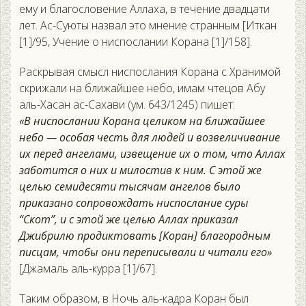
ему и благословение Аллаха, в течение двадцати
лет. Ас-Суюты назвал это мнение странным [Иткан
[1]/95, Учение о ниспослании Корана [1]/158].
Раскрывая смысл ниспослания Корана с Хранимой
скрижали на ближайшее небо, имам чтецов Абу
аль-Хасан ас-Сахави (ум. 643/1245) пишет:
«В ниспослании Корана целиком на ближайшее
небо — особая честь для людей и возвеличивание
их перед ангелами, извещение их о том, что Аллах
заботится о них и милостив к ним. С этой же
целью семидесяти тысячам ангелов было
приказано сопровождать ниспослание суры
“Скот”, и с этой же целью Аллах приказал
Джибрилю продиктовать [Коран] благородным
писцам, чтобы они переписывали и читали его»
[Джамаль аль-курра [1]/67].
Таким образом, в Ночь аль-кадра Коран был