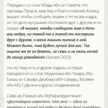
Передают со слов ‘Убады ибн ас-Самита, что
однажды Пророк, мир ему и благословение Аллаха,
вышел, чтобы сообщить людям о Ночи аль-кадра,
но тут двое мусульман поспорили друг с другом, и он
сказал:
«Я вышел, чтобы сообщить вам о Ночи
аль-кадра, но такой-то и такой-то поспорили
друг с другом, и меня лишили знания о ней.
Может быть, так будет лучше для вас. Так
ищите же её за девять, за семь и за пять ночей
до конца рамадана!»
[Бухари 2023].
На эту тему есть и другие хадисы, которые
передаются со слов ‘Абдаллаха ибн ‘Умара, Абу
Бакры ас-Сакафи, Джабира ибн Самуры, Му‘авии
ибн Абу Суфьяна и других сподвижников.
Сафи-ар-Рахман аль-Мубаракфури пишет:
«Достоверно известно, что это — одна из
нечётных ночей последних десяти дней рамадана.