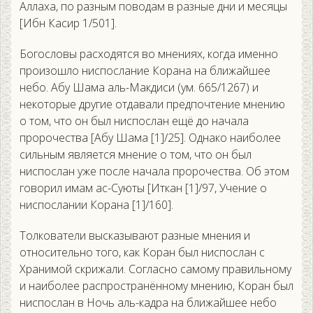
Аллаха, по разным поводам в разные дни и месяцы
[Ибн Касир 1/501].
Богословы расходятся во мнениях, когда именно
произошло ниспослание Корана на ближайшее
небо. Абу Шама аль-Макдиси (ум. 665/1267) и
некоторые другие отдавали предпочтение мнению
о том, что он был ниспослан ещё до начала
пророчества [Абу Шама [1]/25]. Однако наиболее
сильным является мнение о том, что он был
ниспослан уже после начала пророчества. Об этом
говорил имам ас-Суюты [Иткан [1]/97, Учение о
ниспослании Корана [1]/160].
Толкователи высказывают разные мнения и
относительно того, как Коран был ниспослан с
Хранимой скрижали. Согласно самому правильному
и наиболее распространённому мнению, Коран был
ниспослан в Ночь аль-кадра на ближайшее небо