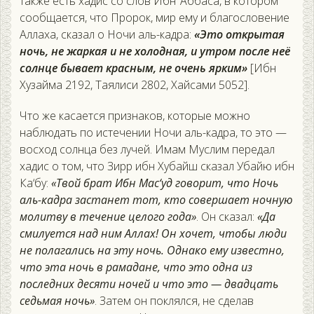
также есть хадис со слов Ибн ‘Аббаса, в котором
сообщается, что Пророк, мир ему и благословение
Аллаха, сказал о Ночи аль-кадра:
«Это открытая
ночь, не жаркая и не холодная, и утром после неё
солнце бывает красным, не очень ярким»
[Ибн
Хузайма 2192, Таялиси 2802, Хайсами 5052].
Что же касается признаков, которые можно
наблюдать по истечении Ночи аль-кадра, то это —
восход солнца без лучей. Имам Муслим передал
хадис о том, что Зирр ибн Хубайш сказал Убайю ибн
Ка‘бу:
«Твой брат Ибн Мас‘уд говорит, что Ночь
аль-кадра застанет тот, кто совершает ночную
молитву в течение целого года»
. Он сказал:
«Да
смилуется над ним Аллах! Он хочет, чтобы люди
не полагались на эту ночь. Однако ему известно,
что эта ночь в рамадане, что это одна из
последних десяти ночей и что это — двадцать
седьмая ночь»
. Затем он поклялся, не сделав