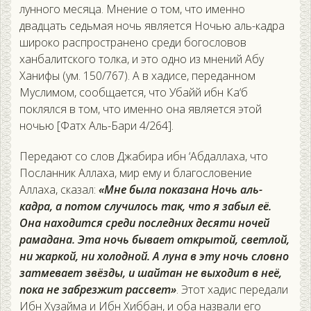
лунного месяца. Мнение о том, что именно
двадцать седьмая ночь является Ночью аль-кадра
широко распространено среди богословов
ханбалитского толка, и это одно из мнений Абу
Ханифы (ум. 150/767). А в хадисе, переданном
Муслимом, сообщается, что Убайй ибн Ка‘б
поклялся в том, что именно она является этой
ночью [Фатх Аль-Бари 4/264].
Передают со слов Джабира ибн ‘Абдаллаха, что
Посланник Аллаха, мир ему и благословение
Аллаха, сказал:
«Мне была показана Ночь аль-
кадра, а потом случилось так, что я забыл её.
Она находится среди последних десяти ночей
рамадана. Эта ночь бывает открытой, светлой,
ни жаркой, ни холодной. А луна в эту ночь словно
затмевает звёзды, и шайтан не выходит в неё,
пока не забрезжит рассвет»
. Этот хадис передали
Ибн Хузайма и Ибн Хиббан, и оба назвали его