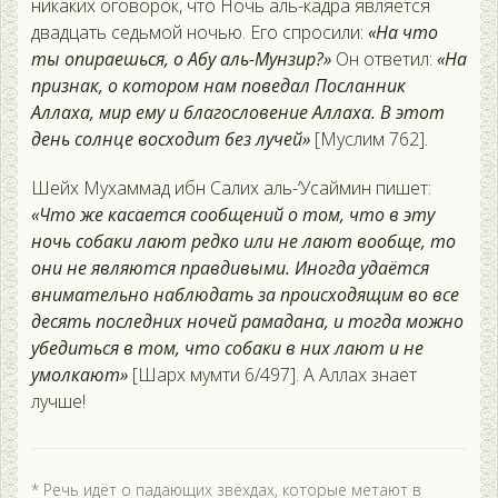
никаких оговорок, что Ночь аль-кадра является
двадцать седьмой ночью. Его спросили:
«На что
ты опираешься, о Абу аль-Мунзир?»
Он ответил:
«На
признак, о котором нам поведал Посланник
Аллаха, мир ему и благословение Аллаха. В этот
день солнце восходит без лучей»
[Муслим 762].
Шейх Мухаммад ибн Салих аль-‘Усаймин пишет:
«Что же касается сообщений о том, что в эту
ночь собаки лают редко или не лают вообще, то
они не являются правдивыми. Иногда удаётся
внимательно наблюдать за происходящим во все
десять последних ночей рамадана, и тогда можно
убедиться в том, что собаки в них лают и не
умолкают»
[Шарх мумти 6/497]. А Аллах знает
лучше!
* Речь идёт о падающих звёхдах, которые метают в