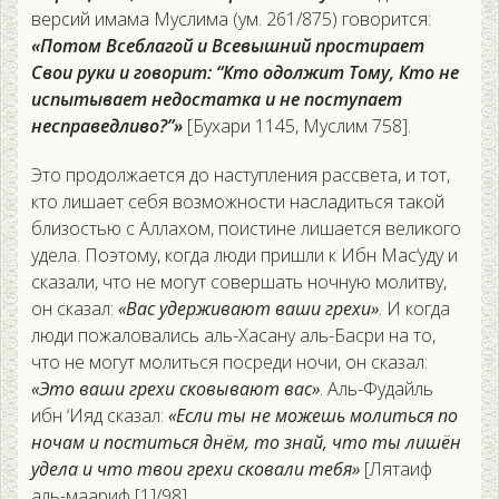
версий имама Муслима (ум. 261/875) говорится:
«Потом Всеблагой и Всевышний простирает
Свои руки и говорит: “Кто одолжит Тому, Кто не
испытывает недостатка и не поступает
несправедливо?”»
[Бухари 1145, Муслим 758].
Это продолжается до наступления рассвета, и тот,
кто лишает себя возможности насладиться такой
близостью с Аллахом, поистине лишается великого
удела. Поэтому, когда люди пришли к Ибн Мас‘уду и
сказали, что не могут совершать ночную молитву,
он сказал:
«Вас удерживают ваши грехи»
. И когда
люди пожаловались аль-Хасану аль-Басри на то,
что не могут молиться посреди ночи, он сказал:
«Это ваши грехи сковывают вас»
. Аль-Фудайль
ибн ‘Ияд сказал:
«Если ты не можешь молиться по
ночам и поститься днём, то знай, что ты лишён
удела и что твои грехи сковали тебя»
[Лятаиф
аль-маариф [1]/98].