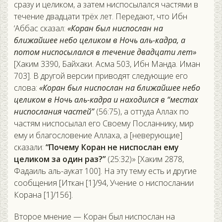
сразу и целиком, а затем ниспосылался частями в
течение двадцати трёх лет. Передают, что Ибн
‘Аббас сказал:
«Коран был ниспослан на
ближайшее небо целиком в Ночь аль-кадра, а
потом ниспосылался в течение двадцати лет»
[Хаким 3390, Байхаки. Асма 503, Ибн Манда. Иман
703]. В другой версии приводят следующие его
слова:
«Коран был ниспослан на ближайшее небо
целиком в Ночь аль-кадра и находился в “местах
ниспослания частей”
(56:75), а оттуда Аллах по
частям ниспосылал его Своему Посланнику, мир
ему и благословение Аллаха, а [неверующие]
сказали:
“Почему Коран не ниспослан ему
целиком за один раз?”
(25:32)» [Хаким 2878,
Фадаиль аль-аукат 100]. На эту тему есть и другие
сообщения [Иткан [1]/94, Учение о ниспослании
Корана [1]/156].
Второе мнение — Коран был ниспослан на