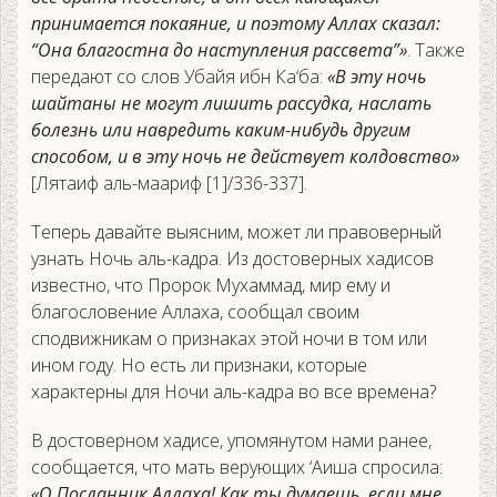
принимается покаяние, и поэтому Аллах сказал:
“Она благостна до наступления рассвета”»
. Также
передают со слов Убайя ибн Ка‘ба:
«В эту ночь
шайтаны не могут лишить рассудка, наслать
болезнь или навредить каким-нибудь другим
способом, и в эту ночь не действует колдовство»
[Лятаиф аль-маариф [1]/336-337].
Теперь давайте выясним, может ли правоверный
узнать Ночь аль-кадра. Из достоверных хадисов
известно, что Пророк Мухаммад, мир ему и
благословение Аллаха, сообщал своим
сподвижникам о признаках этой ночи в том или
ином году. Но есть ли признаки, которые
характерны для Ночи аль-кадра во все времена?
В достоверном хадисе, упомянутом нами ранее,
сообщается, что мать верующих ‘Аиша спросила:
«О Посланник Аллаха! Как ты думаешь, если мне