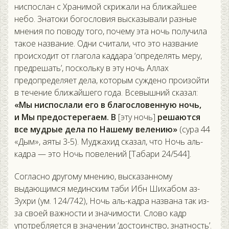
ниспослан с Хранимой скрижали на ближайшее
небо. Знатоки богословия высказывали разные
мнения по поводу того, почему эта ночь получила
такое название. Одни считали, что это название
происходит от глагола каддара ‘определять меру,
предрешать’, поскольку в эту ночь Аллах
предопределяет дела, которым суждено произойти
в течение ближайшего года. Всевышний сказал:
«Мы ниспослали его в благословенную ночь,
и Мы предостерегаем. В
[эту ночь]
решаются
все мудрые дела по Нашему велению»
(сура 44
«Дым», аяты 3-5). Муджахид сказал, что Ночь аль-
кадра — это Ночь повелений [Табари 24/544].
Согласно другому мнению, высказанному
выдающимся мединским таби Ибн Шихабом аз-
Зухри (ум. 124/742), Ночь аль-кадра названа так из-
за своей важности и значимости. Слово кадр
употребляется в значении ‘достоинство, знатность’.