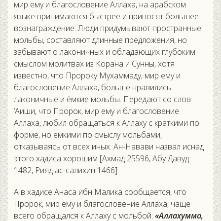
мир ему и благословение Аллаха, на арабском
языке принимаются быстрее и приносят большее
вознаграждение. Люди придумывают пространные
мольбы, составляют длинные предложения, но
забывают о лаконичных и обладающих глубоким
смыслом молитвах из Корана и Сунны, хотя
известно, что Пророку Мухаммаду, мир ему и
благословение Аллаха, больше нравились
лаконичные и ёмкие мольбы. Передают со слов
‘Аиши, что Пророк, мир ему и благословение
Аллаха, любил обращаться к Аллаху с краткими по
форме, но ёмкими по смыслу мольбами,
отказываясь от всех иных. Ан-Навави назвал иснад
этого хадиса хорошим [Ахмад 25596, Абу Давуд
1482, Рияд ас-салихин 1466].
А в хадисе Анаса ибн Малика сообщается, что
Пророк, мир ему и благословение Аллаха, чаще
всего обращался к Аллаху с мольбой:
«Аллахумма,