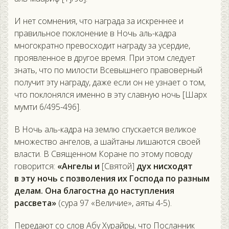
И нет сомнения, что награда за искреннее и
правильное поклонение в Ночь аль-кадра
многократно превосходит награду за усердие,
проявленное в другое время. При этом следует
знать, что по милости Всевышнего правоверный
получит эту награду, даже если он не узнает о том,
что поклонялся именно в эту славную ночь [Шарх
мумти 6/495-496].
В Ночь аль-кадра на землю спускается великое
множество ангелов, а шайтаны лишаются своей
власти. В Священном Коране по этому поводу
говорится:
«Ангелы и
[Святой]
дух нисходят
в эту ночь с позволения их Господа по разным
делам. Она благостна до наступления
рассвета»
(сура 97 «Величие», аяты 4-5).
Передают со слов Абу Хурайры, что Посланник