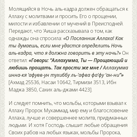
Молящийся в Ночь аль-кадра должен обращаться к
Аллаху с молитвами и просить Его о прощении,
милости и избавлении от мучений в Преисподней.
Передают, что ‘Аиша рассказывала о том, как
однажды она спросила:
«О Посланник Аллаха! Как
ты думаешь, если мне удастся определить Ночь
аль-кадра, что я должна говорить в эту ночь?»
Он
ответил:
«Говори: “Аллахумма, Ты — Прощающий и
любишь прощать. Так прости же мне /
Аллахумма
инна-кя ‘афувв-ун тухиббу ль-‘афва фа‘фу ‘ан-ни
”»
[Ахмад 25536, Насаи 10642, Тирмизи 3513, Ибн
Маджа 3850, Сахих аль-джами 4423].
И следует помнить, что мольбы, которыми взывал к
Аллаху Пророк Мухаммад, мир ему и благословение
Аллаха, лучше и совершеннее молитв, придуманных
людьми. И хотя Господь слышит любые обращения
Своих рабов на любых языках, мольбы Пророка,