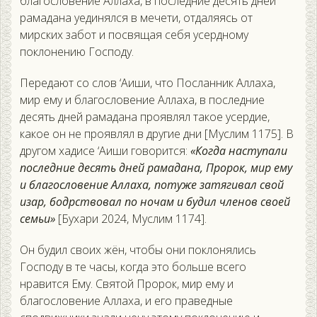
благословение Аллаха, в последние десять дней
рамадана уединялся в мечети, отдаляясь от
мирских забот и посвящая себя усердному
поклонению Господу.
Передают со слов ‘Аиши, что Посланник Аллаха,
мир ему и благословение Аллаха, в последние
десять дней рамадана проявлял такое усердие,
какое он не проявлял в другие дни [Муслим 1175]. В
другом хадисе ‘Аиши говорится:
«Когда наступали
последние десять дней рамадана, Пророк, мир ему
и благословение Аллаха, потуже затягивал свой
изар, бодрствовал по ночам и будил членов своей
семьи»
[Бухари 2024, Муслим 1174].
Он будил своих жён, чтобы они поклонялись
Господу в те часы, когда это больше всего
нравится Ему. Святой Пророк, мир ему и
благословение Аллаха, и его праведные