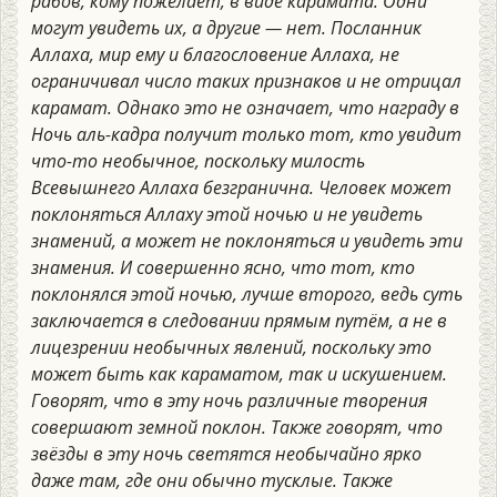
рабов, кому пожелает, в виде карамата. Одни
могут увидеть их, а другие — нет. Посланник
Аллаха, мир ему и благословение Аллаха, не
ограничивал число таких признаков и не отрицал
карамат. Однако это не означает, что награду в
Ночь аль-кадра получит только тот, кто увидит
что-то необычное, поскольку милость
Всевышнего Аллаха безгранична. Человек может
поклоняться Аллаху этой ночью и не увидеть
знамений, а может не поклоняться и увидеть эти
знамения. И совершенно ясно, что тот, кто
поклонялся этой ночью, лучше второго, ведь суть
заключается в следовании прямым путём, а не в
лицезрении необычных явлений, поскольку это
может быть как караматом, так и искушением.
Говорят, что в эту ночь различные творения
совершают земной поклон. Также говорят, что
звёзды в эту ночь светятся необычайно ярко
даже там, где они обычно тусклые. Также