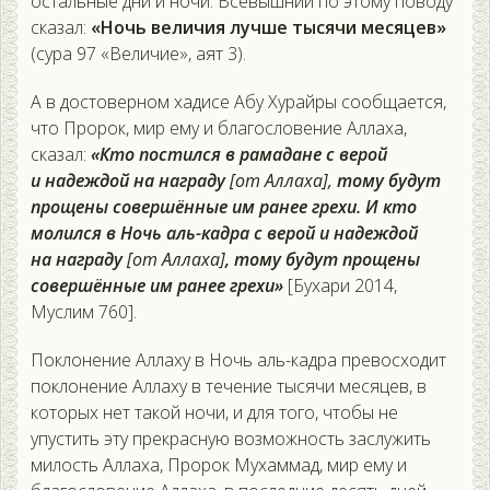
остальные дни и ночи. Всевышний по этому поводу
сказал:
«Ночь величия лучше тысячи месяцев»
(сура 97 «Величие», аят 3).
А в достоверном хадисе Абу Хурайры сообщается,
что Пророк, мир ему и благословение Аллаха,
сказал:
«Кто постился в рамадане с верой
и надеждой на награду
[от Аллаха],
тому будут
прощены совершённые им ранее грехи. И кто
молился в Ночь аль-кадра с верой и надеждой
на награду
[от Аллаха]
, тому будут прощены
совершённые им ранее грехи»
[Бухари 2014,
Муслим 760].
Поклонение Аллаху в Ночь аль-кадра превосходит
поклонение Аллаху в течение тысячи месяцев, в
которых нет такой ночи, и для того, чтобы не
упустить эту прекрасную возможность заслужить
милость Аллаха, Пророк Мухаммад, мир ему и