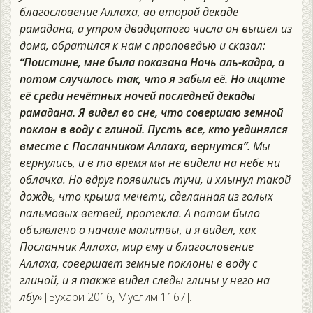
благословение Аллаха, во второй декаде
рамадана, а утром двадцатого числа он вышел из
дома, обратился к нам с проповедью и сказал:
“Поистине, мне была показана Ночь аль-кадра, а
потом случилось так, что я забыл её. Но ищите
её среди нечётных ночей последней декады
рамадана. Я видел во сне, что совершаю земной
поклон в воду с глиной. Пусть все, кто уединялся
вместе с Посланником Аллаха, вернутся”
. Мы
вернулись, и в то время мы не видели на небе ни
облачка. Но вдруг появились тучи, и хлынул такой
дождь, что крыша мечети, сделанная из голых
пальмовых ветвей, протекла. А потом было
объявлено о начале молитвы, и я видел, как
Посланник Аллаха, мир ему и благословение
Аллаха, совершает земные поклоны в воду с
глиной, и я также видел следы глины у него на
лбу»
[Бухари 2016, Муслим 1167].