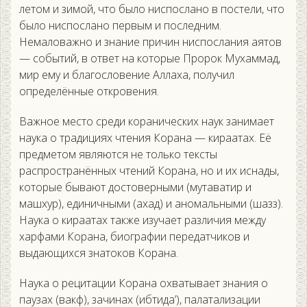
летом и зимой, что было ниспослано в постели, что
было ниспослано первым и последним.
Немаловажно и знание причин ниспослания аятов
— событий, в ответ на которые Пророк Мухаммад,
мир ему и благословение Аллаха, получил
определённые откровения.
Важное место среди коранических наук занимает
наука о традициях чтения Корана — кираатах. Её
предметом являются не только тексты
распространённых чтений Корана, но и их иснады,
которые бывают достоверными (мутаватир и
машхур), единичными (ахад) и аномальными (шазз).
Наука о кираатах также изучает различия между
харфами Корана, биографии передатчиков и
выдающихся знатоков Корана.
Наука о рецитации Корана охватывает знания о
паузах (вакф), зачинах (ибтида’), палатализации