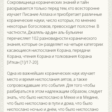
Сокровищница коранических знаний и тайн
раскрывается только перед тем, кто всесторонне
изучает Писание Аллаха и приобретает различные
коранические науки, число которых, по мнению
некоторых богословов, превосходит полсотни. В
частности, Джаляль-ад-дин аль-Булькини
перечисляет 102 разновидности коранического
знания, которые он разделяет на четыре категории:
касающиеся ниспослания Корана, передачи
Корана, чтения Корана и толкования Корана
[Иткан [1]/17-20].
Одна из важнейших коранических наук изучает
место и время ниспослания аятов, а также
сопровождавшие это события. Для того чтобы
разбираться в этом надлежащим образом, следует
знать, что было ниспослано в Мекке и в Медине,
что было ниспослано в пути и дома, что было
ниспослано ночью и днём, что было ниспослано