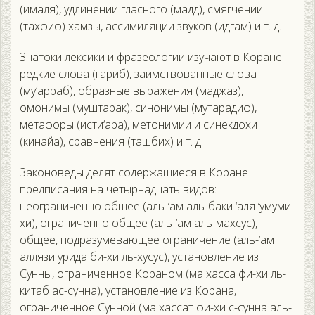
(ималя), удлинении гласного (мадд), смягчении
(тахфиф) хамзы, ассимиляции звуков (идгам) и т. д.
Знатоки лексики и фразеологии изучают в Коране
редкие слова (гариб), заимствованные слова
(му‘арраб), образные выражения (маджаз),
омонимы (муштарак), синонимы (мутарадиф),
метафоры (исти‘ара), метонимии и синекдохи
(кинайа), сравнения (ташбих) и т. д.
Законоведы делят содержащиеся в Коране
предписания на четырнадцать видов:
неограниченно общее (аль-‘ам аль-баки ‘аля ‘умуми-
хи), ограниченно общее (аль-‘ам аль-махсус),
общее, подразумевающее ограничение (аль-‘ам
аллязи урида би-хи ль-хусус), установление из
Сунны, ограниченное Кораном (ма хасса фи-хи ль-
китаб ас-сунна), установление из Корана,
ограниченное Сунной (ма хассат фи-хи с-сунна аль-