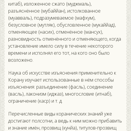
китаб), изложенное сжато (муджмаль),
разъяснённое (мубаййан), истолкованное
(муавваль), подразумеваемое (мафхум),
безусловное (мутляк), обусловленное (мукаййад),
отменяющее (насих), отменённое (мансух),
разновидность отменённого и отменяющего, когда
установление имело силу в течение некоторого
времени и исполнял его тот, на кого оно было
возложено.
Наука об искусстве изъяснения применительно к
Корану изучает использованные в нём способы
изъяснения: разъединение (фасль), соединение
(васль), лаконизм (иджаз), многословие (итнаб),
ограничение (каср) и т. д.
Перечисленные виды коранических знаний уже
достигают полсотни, а ведь к ним можно прибавить
и знание имён, прозвищ (кунйа), титулов-прозвищ