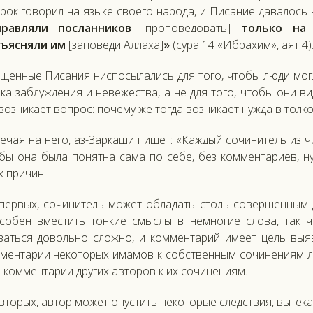
рок говорил на языке своего народа, и Писание давалось 
правляли посланников
[проповедовать]
только на 
зъясняли им
[заповеди Аллаха]
»
(сура 14 «Ибрахим», аят 4)
щенные Писания ниспосылались для того, чтобы люди могл
ка заблуждения и невежества, а не для того, чтобы они ви
 возникает вопрос: почему же тогда возникает нужда в тол
ечая на него, аз-Заркаши пишет: «Каждый сочинитель из чи
бы она была понятна сама по себе, без комментариев, н
х причин.
первых, сочинитель может обладать столь совершенным д
собен вместить тонкие смыслы в немногие слова, так ч
заться довольно сложно, и комментарий имеет цель выяв
ментарии некоторых имамов к собственным сочинениям лу
 комментарии других авторов к их сочинениям.
вторых, автор может опустить некоторые следствия, выте