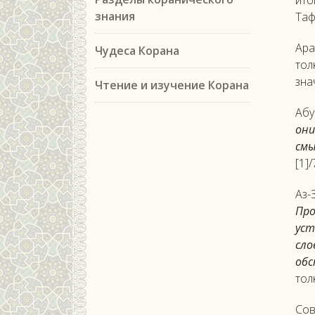
ито
знания
Таф
Ара
Чудеса Корана
тол
зна
Чтение и изучение Корана
Абу
они
смы
[1]
Аз-
Про
ус
сло
обс
тол
Сов