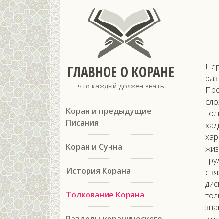
Пер
ГЛАВНОЕ О КОРАНЕ
раз
что каждый должен знать
Про
сло
Коран и предыдущие
тол
Писания
хад
хар
Коран и Сунна
жиз
тру
История Корана
свя
дис
Толкование Корана
тол
зна
Разделы коранического