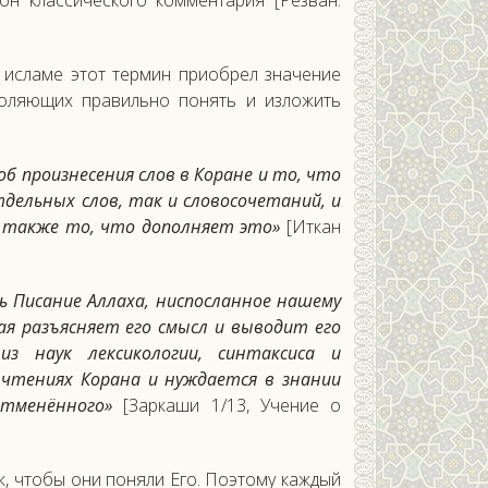
он классического комментария [Резван.
В исламе этот термин приобрел значение
воляющих правильно понять и изложить
об произнесения слов в Коране и то, что
дельных слов, так и словосочетаний, и
а также то, что дополняет это»
[Иткан
ь Писание Аллаха, ниспосланное нашему
ая разъясняет его смысл и выводит его
з наук лексикологии, синтаксиса и
о чтениях Корана и нуждается в знании
тменённого»
[Заркаши 1/13, Учение о
к, чтобы они поняли Его. Поэтому каждый