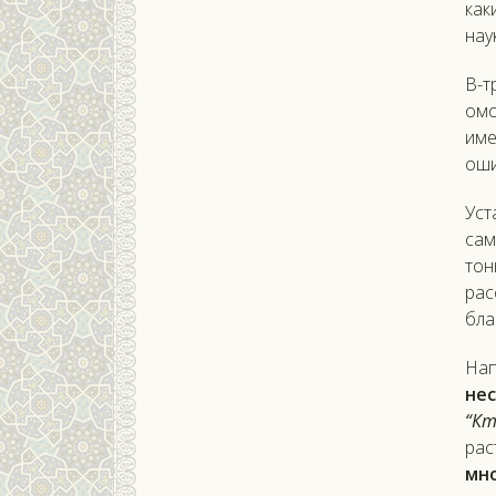
как
нау
В-т
омо
име
оши
Уст
сам
тон
рас
бла
На
нес
“Кт
рас
мно