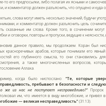
ие-то его предпосылки, либо полагая их ясными и самоочев
ки, и комментатор должен разъяснить, что опущено и куда о
ретьих, слова могут иметь несколько значений, будучи упо
нимами, и комментатор должен разъяснить цель сочините
ть сказанные им слова. Кроме того, в сочинении могут 
бки и оговорки, повторы и пропуски, ведущие к неясности, 
ановив данное правило, мы продолжаем. Коран был ни
ых красноречивых арабов, которые понимали его явный 
костей его глубинного смысла, то они становились дл
смотрения, а также многочисленных вопросов, кото
гословение Аллаха.
пример, когда было ниспослано:
“Те, которые уве
праведливость, пребывают в безопасности и следу
о же из нас не поступает несправедливо?”
Пророк ж
толковал им, что имеется в виду многобожие, и привёл 
гобожие — великая несправедливость”
(31:13).