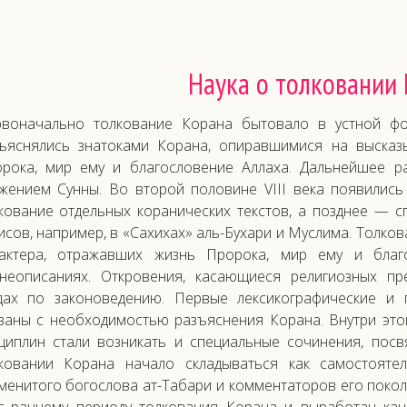
Наука о толковании
воначально толкование Корана бытовало в устной фо
ъяснялись знатоками Корана, опиравшимися на высказ
рока, мир ему и благословение Аллаха. Дальнейшее р
жением Сунны. Во второй половине VIII века появилис
кование отдельных коранических текстов, а позднее — 
исов, например, в «Сахихах» аль-Бухари и Муслима. Толко
актера, отражавших жизнь Пророка, мир ему и благ
неописаниях. Откровения, касающиеся религиозных пр
дах по законоведению. Первые лексикографические и 
заны с необходимостью разъяснения Корана. Внутри это
циплин стали возникать и специальные сочинения, пос
ковании Корана начало складываться как самостоятел
менитого богослова ат-Табари и комментаторов его покол