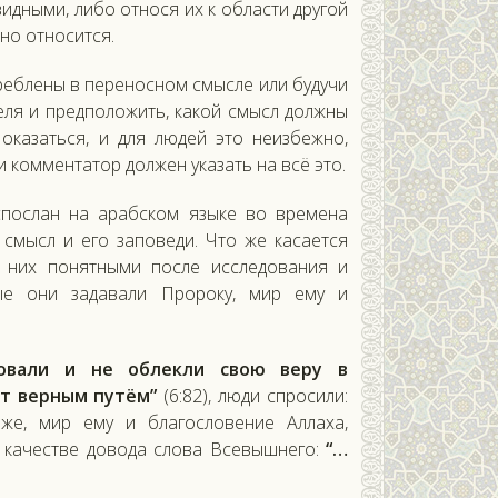
идными, либо относя их к области другой
но относится.
треблены в переносном смысле или будучи
ля и предположить, какой смысл должны
оказаться, и для людей это неизбежно,
и комментатор должен указать на всё это.
спослан на арабском языке во времена
смысл и его заповеди. Что же касается
я них понятными после исследования и
рые они задавали Пророку, мир ему и
ровали и не облекли свою веру в
ют верным путём”
(6:82), люди спросили:
е, мир ему и благословение Аллаха,
в качестве довода слова Всевышнего:
“…