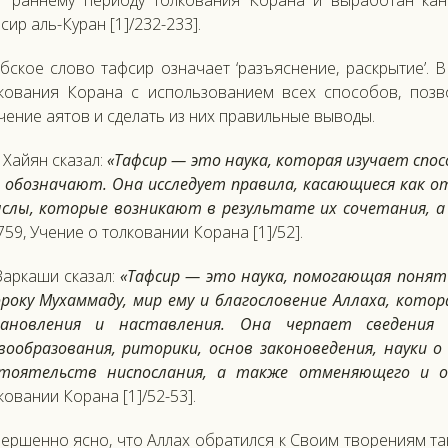
г раннему периоду толкования Корана и выработан кан
сир аль-Куран [1]/232-233].
бское слово тафсир означает ‘разъяснение, раскрытие’. 
кования Корана с использованием всех способов, поз
чение аятов и сделать из них правильные выводы.
 Хайян сказал:
«Тафсир — это наука, которая изучает спос
 обозначают. Она исследует правила, касающиеся как от
слы, которые возникают в результате их сочетания, 
/759, Учение о толковании Корана [1]/52].
Заркаши сказал:
«Тафсир — это наука, помогающая понят
року Мухаммаду, мир ему и благословение Аллаха, котор
тановления и наставления. Она черпает сведения и
вообразования, риторики, основ законоведения, науки 
тоятельств ниспослания, а также отменяющего и о
ковании Корана [1]/52-53].
ершенно ясно, что Аллах обратился к Своим творениям та