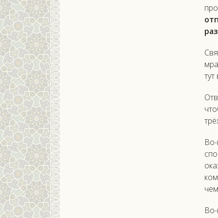
про
от
ра
Свя
мра
тут
Отв
что
трё
Во-
спо
ока
ком
чем
Во-