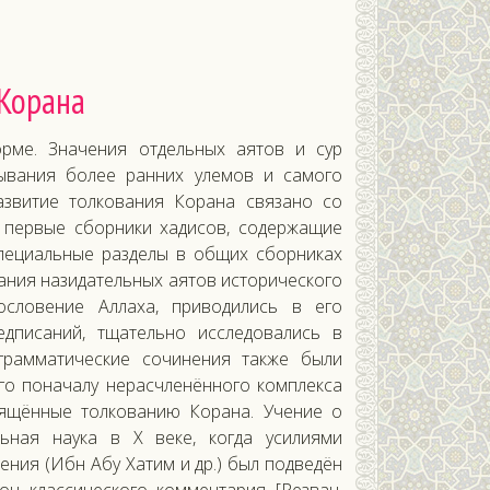
 Корана
рме. Значения отдельных аятов и сур
ывания более ранних улемов и самого
азвитие толкования Корана связано со
ь первые сборники хадисов, содержащие
специальные разделы в общих сборниках
вания назидательных аятов исторического
ословение Аллаха, приводились в его
едписаний, тщательно исследовались в
грамматические сочинения также были
го поначалу нерасчленённого комплекса
вящённые толкованию Корана. Учение о
ьная наука в X веке, когда усилиями
ения (Ибн Абу Хатим и др.) был подведён