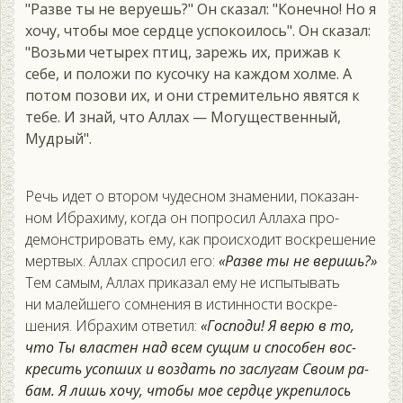
"Разве ты не веруешь?" Он сказал: "Конечно! Но я
хочу, чтобы мое сердце успокоилось". Он сказал:
"Возьми четырех птиц, зарежь их, прижав к
себе, и положи по кусочку на каждом холме. А
потом позови их, и они стремительно явятся к
тебе. И знай, что Аллах — Могущественный,
Мудрый".
Речь идет о вто­ром чу­дес­ном зна­мении, по­казан­
ном Иб­ра­химу, ког­да он поп­ро­сил Ал­ла­ха про­
демонс­три­ровать ему, как про­ис­хо­дит вос­кре­шение
мер­твых. Ал­лах спро­сил его:
«Раз­ве ты не ве­ришь?»
Тем са­мым, Ал­лах при­казал ему не ис­пы­тывать
ни ма­лей­ше­го сом­не­ния в ис­тиннос­ти вос­кре­
шения. Иб­ра­хим от­ве­тил:
«Гос­по­ди! Я ве­рю в то,
что Ты влас­тен над всем су­щим и спо­собен вос­
кре­сить усоп­ших и воз­дать по зас­лу­гам Сво­им ра­
бам. Я лишь хо­чу, что­бы мое сер­дце ук­ре­пилось