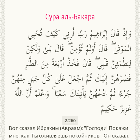
Сура аль-Бакара
وَإِذْ قَالَ إِبْرَاهِيمُ رَبِّ أَرِنِي كَيْفَ تُحْيِي
الْمَوْتَىٰ ۖ قَالَ أَوَلَمْ تُؤْمِنْ ۖ قَالَ بَلَىٰ وَلَٰكِنْ
لِيَطْمَئِنَّ قَلْبِي ۖ قَالَ فَخُذْ أَرْبَعَةً مِنَ الطَّيْرِ
فَصُرْهُنَّ إِلَيْكَ ثُمَّ اجْعَلْ عَلَىٰ كُلِّ جَبَلٍ مِنْهُنَّ
جُزْءًا ثُمَّ ادْعُهُنَّ يَأْتِينَكَ سَعْيًا ۚ وَاعْلَمْ أَنَّ اللَّهَ
عَزِيزٌ حَكِيمٌ
2:260
Вот сказал Ибрахим (Авраам): "Господи! Покажи
мне, как Ты оживляешь покойников". Он сказал: