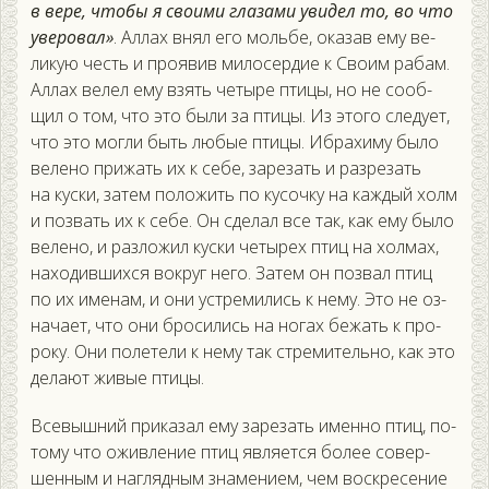
в ве­ре, что­бы я сво­ими гла­зами уви­дел то, во что
уве­ровал»
. Ал­лах внял его моль­бе, ока­зав ему ве­
ликую честь и про­явив ми­лосер­дие к Сво­им ра­бам.
Ал­лах ве­лел ему взять че­тыре пти­цы, но не со­об­
щил о том, что это бы­ли за пти­цы. Из это­го сле­ду­ет,
что это мог­ли быть лю­бые пти­цы. Иб­ра­химу бы­ло
ве­лено при­жать их к се­бе, за­резать и раз­ре­зать
на кус­ки, за­тем по­ложить по ку­соч­ку на каж­дый холм
и поз­вать их к се­бе. Он сде­лал все так, как ему бы­ло
ве­лено, и раз­ло­жил кус­ки че­тырех птиц на хол­мах,
на­ходив­шихся вок­руг не­го. За­тем он поз­вал птиц
по их име­нам, и они ус­тре­мились к не­му. Это не оз­
на­ча­ет, что они бро­сились на но­гах бе­жать к про­
року. Они по­лете­ли к не­му так стре­митель­но, как это
де­ла­ют жи­вые пти­цы.
Все­выш­ний при­казал ему за­резать имен­но птиц, по­
тому что ожив­ле­ние птиц яв­ля­ет­ся бо­лее со­вер­
шенным и наг­лядным зна­мени­ем, чем вос­кре­сение