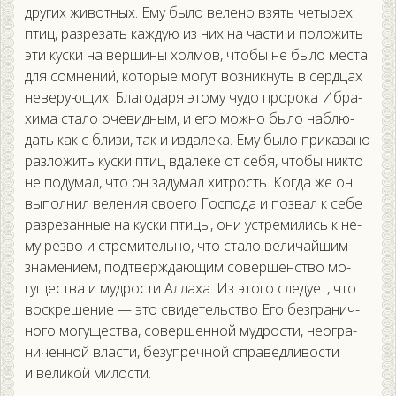
дру­гих жи­вот­ных. Ему бы­ло ве­лено взять че­тырех
птиц, раз­ре­зать каж­дую из них на час­ти и по­ложить
эти кус­ки на вер­ши­ны хол­мов, что­бы не бы­ло мес­та
для сом­не­ний, ко­торые мо­гут воз­никнуть в сер­дцах
не­веру­ющих. Бла­года­ря это­му чу­до про­рока Иб­ра­
хима ста­ло оче­вид­ным, и его мож­но бы­ло наб­лю­
дать как с бли­зи, так и из­да­лека. Ему бы­ло при­каза­но
раз­ло­жить кус­ки птиц вда­леке от се­бя, что­бы ник­то
не по­думал, что он за­думал хит­рость. Ког­да же он
вы­пол­нил ве­ления сво­его Гос­по­да и поз­вал к се­бе
раз­ре­зан­ные на кус­ки пти­цы, они ус­тре­мились к не­
му рез­во и стре­митель­но, что ста­ло ве­личай­шим
зна­мени­ем, под­твержда­ющим со­вер­шенс­тво мо­
гущес­тва и муд­рости Ал­ла­ха. Из это­го сле­ду­ет, что
вос­кре­шение — это сви­детель­ство Его без­гра­нич­
но­го мо­гущес­тва, со­вер­шенной муд­рости, не­ог­ра­
ничен­ной влас­ти, бе­зуп­речной спра­вед­ли­вос­ти
и ве­ликой ми­лос­ти.