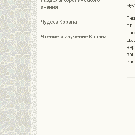
му­с
знания
Та­
Чудеса Корана
от 
наг
Чтение и изучение Корана
ска­
вер
ван
ва­е