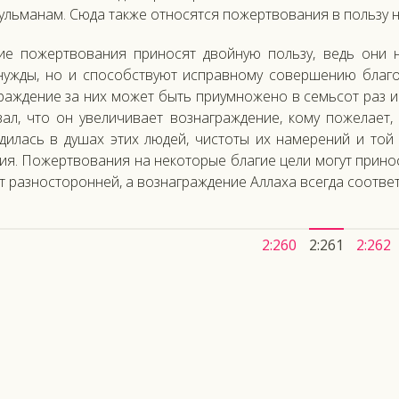
уль­ма­нам. Сю­да так­же от­но­сят­ся по­жер­тво­вания в поль­зу 
кие по­жер­тво­вания при­носят двой­ную поль­зу, ведь они не
нуж­ды, но и спо­собс­тву­ют ис­прав­но­му со­вер­ше­нию бла­г
раж­де­ние за них мо­жет быть при­ум­но­жено в семь­сот раз и 
зал, что он уве­личи­ва­ет воз­награж­де­ние, ко­му по­жела­ет
ди­лась в ду­шах этих лю­дей, чис­то­ты их на­мере­ний и той
ия. По­жер­тво­вания на не­кото­рые бла­гие це­ли мо­гут при­но
т раз­носто­рон­ней, а воз­награж­де­ние Ал­ла­ха всег­да со­от­ве
2:260
2:261
2:262