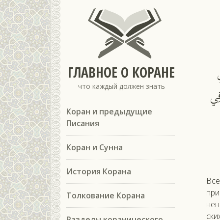
ГЛАВНОЕ О КОРАНЕ
что каждый должен знать
فِي
Коран и предыдущие
Писания
Коран и Сунна
История Корана
Все
при
Толкование Корана
нени
ски
Разделы коранического