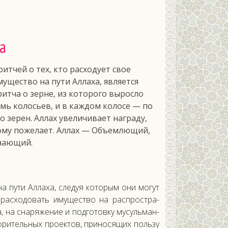
а
ритчей о тех, кто расходует свое
мущество на пути Аллаха, является
ритча о зерне, из которого выросло
емь колосьев, и в каждом колосе — по
то зерен. Аллах увеличивает награду,
ому пожелает. Аллах — Объемлющий,
нающий.
 пу­ти Ал­ла­ха, сле­дуя ко­торым они мо­гут
 рас­хо­довать иму­щес­тво на рас­простра­
а, на сна­ряже­ние и под­го­тов­ку му­суль­ман­
­ритель­ных про­ек­тов, при­нося­щих поль­зу