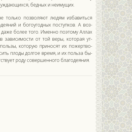
нуж­да­ющих­ся, бед­ных и не­иму­щих.
 толь­ко поз­во­ля­ют лю­дям из­ба­вить­ся
оде­яний и бо­го­угод­ных пос­тупков. А воз­
да­же бо­лее то­го. Имен­но по­это­му Ал­лах
, в за­виси­мос­ти от той ве­ры, ко­торая ут­
 поль­зы, ко­торую при­носят их по­жер­тво­
сить пло­ды дол­гое вре­мя, и их поль­за бы­
тс­тву­ет ро­ду со­вер­шенно­го бла­годе­яния.