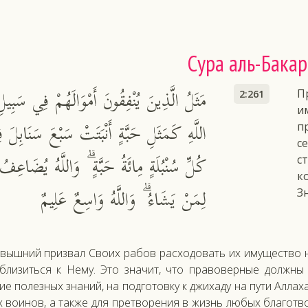
Сура аль-Бакар
مَثَلُ الَّذِينَ يُنْفِقُونَ أَمْوَالَهُمْ فِي سَبِيلِ
П
2:261
и
اللَّهِ كَمَثَلِ حَبَّةٍ أَنْبَتَتْ سَبْعَ سَنَابِلَ 
п
с
كُلِّ سُنْبُلَةٍ مِائَةُ حَبَّةٍ ۗ وَاللَّهُ يُضَاعِفُ
с
к
لِمَنْ يَشَاءُ ۗ وَاللَّهُ وَاسِعٌ عَلِيمٌ
З
­выш­ний приз­вал Сво­их ра­бов рас­хо­довать их иму­щес­тво на
б­ли­зить­ся к Не­му. Это зна­чит, что пра­вовер­ные дол­жны
е по­лез­ных зна­ний, на под­го­тов­ку к джи­хаду на пу­ти Ал­ла­х
х во­инов, а так­же для прет­во­рения в жизнь лю­бых бла­гот­во