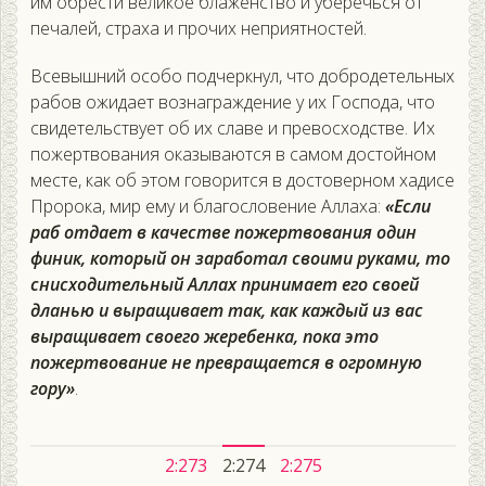
им обрести великое блаженство и уберечься от
печалей, страха и прочих неприятностей.
Всевышний особо подчеркнул, что добродетельных
рабов ожидает вознаграждение у их Господа, что
свидетельствует об их славе и превосходстве. Их
пожертвования оказываются в самом достойном
месте, как об этом говорится в достоверном хадисе
Пророка, мир ему и благословение Аллаха:
«Если
раб отдает в качестве пожертвования один
финик, который он заработал своими руками, то
снисходительный Аллах принимает его своей
дланью и выращивает так, как каждый из вас
выращивает своего жеребенка, пока это
пожертвование не превращается в огромную
гору»
.
2:273
2:274
2:275