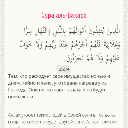
Сура аль-Бакара
الَّذِينَ يُنْفِقُونَ أَمْوَالَهُمْ بِاللَّيْلِ وَالنَّهَارِ سِرًّا
وَعَلَانِيَةً فَلَهُمْ أَجْرُهُمْ عِنْدَ رَبِّهِمْ وَلَا خَوْفٌ
عَلَيْهِمْ وَلَا هُمْ يَحْزَنُونَ
2:274
Тем, кто расходует свое имущество ночью и
днем, тайно и явно, уготована награда у их
Господа. Они не познают страха и не будут
опечалены.
Аллах укроет таких людей в Своей сени в тот день,
когда на свете не будет другой сени. Аллах поможет