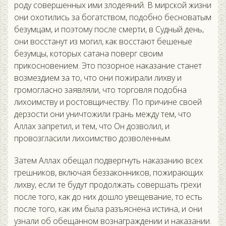
роду совершенных ими злодеяний. В мирской жизни
они охотились за богатством, подобно бесноватым
безумцам, и поэтому после смерти, в Судный день,
они восстанут из могил, как восстают бешеные
безумцы, которых сатана поверг своим
прикосновением. Это позорное наказание станет
возмездием за то, что они пожирали лихву и
громогласно заявляли, что торговля подобна
лихоимству и ростовщичеству. По причине своей
дерзости они уничтожили грань между тем, что
Аллах запретил, и тем, что Он дозволил, и
провозгласили лихоимство дозволенным.
Затем Аллах обещал подвергнуть наказанию всех
грешников, включая беззаконников, пожирающих
лихву, если те будут продолжать совершать грехи
после того, как до них дошло увещевание, то есть
после того, как им была разъяснена истина, и они
узнали об обещанном вознаграждении и наказании.