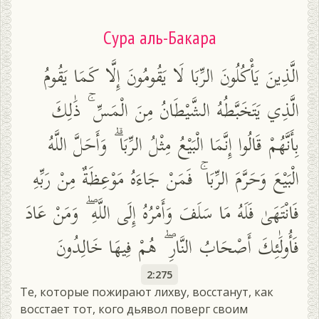
Сура аль-Бакара
الَّذِينَ يَأْكُلُونَ الرِّبَا لَا يَقُومُونَ إِلَّا كَمَا يَقُومُ
الَّذِي يَتَخَبَّطُهُ الشَّيْطَانُ مِنَ الْمَسِّ ۚ ذَٰلِكَ
بِأَنَّهُمْ قَالُوا إِنَّمَا الْبَيْعُ مِثْلُ الرِّبَا ۗ وَأَحَلَّ اللَّهُ
الْبَيْعَ وَحَرَّمَ الرِّبَا ۚ فَمَنْ جَاءَهُ مَوْعِظَةٌ مِنْ رَبِّهِ
فَانْتَهَىٰ فَلَهُ مَا سَلَفَ وَأَمْرُهُ إِلَى اللَّهِ ۖ وَمَنْ عَادَ
فَأُولَٰئِكَ أَصْحَابُ النَّارِ ۖ هُمْ فِيهَا خَالِدُونَ
2:275
Те, которые пожирают лихву, восстанут, как
восстает тот, кого дьявол поверг своим