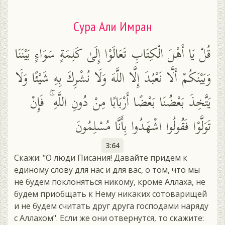
Сура Али Имран
قُلْ يَا أَهْلَ الْكِتَابِ تَعَالَوْا إِلَىٰ كَلِمَةٍ سَوَاءٍ بَيْنَنَا
وَبَيْنَكُمْ أَلَّا نَعْبُدَ إِلَّا اللَّهَ وَلَا نُشْرِكَ بِهِ شَيْئًا وَلَا
يَتَّخِذَ بَعْضُنَا بَعْضًا أَرْبَابًا مِنْ دُونِ اللَّهِ ۚ فَإِنْ
تَوَلَّوْا فَقُولُوا اشْهَدُوا بِأَنَّا مُسْلِمُونَ
3:64
Скажи: "О люди Писания! Давайте придем к
единому слову для нас и для вас, о том, что мы
не будем поклоняться никому, кроме Аллаха, не
будем приобщать к Нему никаких сотоварищей
и не будем считать друг друга господами наряду
с Аллахом". Если же они отвернутся, то скажите: