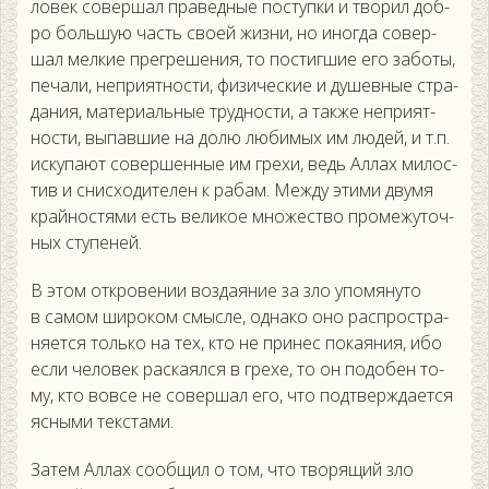
ловек со­вер­шал пра­вед­ные пос­тупки и тво­рил доб­
ро боль­шую часть сво­ей жиз­ни, но иног­да со­вер­
шал мел­кие прег­ре­шения, то пос­тигшие его за­боты,
пе­чали, неп­ри­ят­ности, фи­зичес­кие и ду­шев­ные стра­
дания, ма­тери­аль­ные труд­ности, а так­же неп­ри­ят­
ности, вы­пав­шие на до­лю лю­бимых им лю­дей, и т.п.
ис­ку­па­ют со­вер­шенные им гре­хи, ведь Ал­лах ми­лос­
тив и снис­хо­дите­лен к ра­бам. Меж­ду эти­ми дву­мя
край­нос­тя­ми есть ве­ликое мно­жес­тво про­межу­точ­
ных сту­пеней.
В этом от­кро­вении воз­да­яние за зло упо­мяну­то
в са­мом ши­роком смыс­ле, од­на­ко оно рас­простра­
ня­ет­ся толь­ко на тех, кто не при­нес по­ка­яния, ибо
ес­ли че­ловек рас­ка­ял­ся в гре­хе, то он по­добен то­
му, кто вов­се не со­вер­шал его, что под­твержда­ет­ся
яс­ны­ми тек­ста­ми.
За­тем Ал­лах со­об­щил о том, что тво­рящий зло