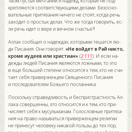
твом пус­тых меч­та­ний и на­дежд, ко­торые не под­
креп­ля­ют­ся со­от­ветс­тву­ющи­ми де­лами. Бе­зос­но­
ватель­ные при­тяза­ния ни­чего не сто­ят, ког­да речь
за­ходит о прос­тых де­лах. Что же тог­да го­ворить, ес­
ли речь идет о ве­ре и веч­ном счастье?!
Ал­лах со­об­щил о на­деж­дах, ко­торы­ми те­шат­ся лю­
ди Пи­сания. Они го­ворят:
«Не вой­дет в Рай ник­то,
кро­ме и­уде­ев или хрис­ти­ан»
(
2:111
). И ес­ли на­
деж­ды лю­дей Пи­сания яв­ля­ют­ся лож­ны­ми, то это
в еще боль­шей сте­пени от­но­сит­ся к тем, кто не счи­
та­ет се­бя при­вер­женцем Свя­щен­но­го Пи­сания
и пос­ле­дова­телем Божь­его пос­ланни­ка.
Пос­коль­ку спра­вед­ли­вость и бес­пристрас­тность Ал­
ла­ха со­вер­шенны, это от­но­сит­ся и к тем, кто при­
чис­ля­ет се­бя к му­суль­ма­нам. Го­лос­ловные при­тяза­
ния на пра­во на­зывать­ся при­вер­женцем ре­лигии
не при­несут че­лове­ку ни­какой поль­зы до тех пор,