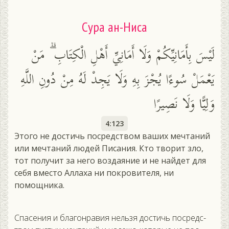
Сура ан-Ниса
لَيْسَ بِأَمَانِيِّكُمْ وَلَا أَمَانِيِّ أَهْلِ الْكِتَابِ ۗ مَنْ
يَعْمَلْ سُوءًا يُجْزَ بِهِ وَلَا يَجِدْ لَهُ مِنْ دُونِ اللَّهِ
وَلِيًّا وَلَا نَصِيرًا
4:123
Этого не достичь посредством ваших мечтаний
или мечтаний людей Писания. Кто творит зло,
тот получит за него воздаяние и не найдет для
себя вместо Аллаха ни покровителя, ни
помощника.
Спа­сения и бла­гон­ра­вия нель­зя дос­тичь пос­редс­