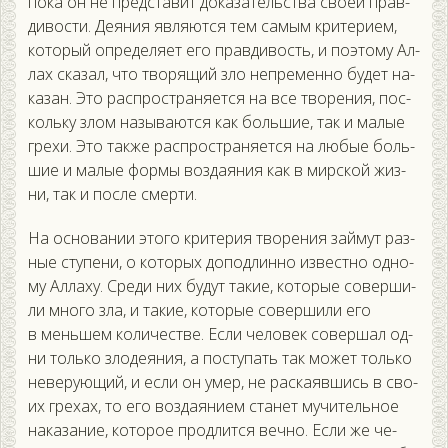
по­ка он не пред­ста­вит до­каза­тель­ства сво­ей прав­
ди­вос­ти. Де­яния яв­ля­ют­ся тем са­мым кри­тери­ем,
ко­торый оп­ре­деля­ет его прав­ди­вость, и по­это­му Ал­
лах ска­зал, что тво­рящий зло неп­ре­мен­но бу­дет на­
казан. Это рас­простра­ня­ет­ся на все тво­рения, пос­
коль­ку злом на­зыва­ют­ся как боль­шие, так и ма­лые
гре­хи. Это так­же рас­простра­ня­ет­ся на лю­бые боль­
шие и ма­лые фор­мы воз­да­яния как в мир­ской жиз­
ни, так и пос­ле смер­ти.
На ос­но­вании это­го кри­терия тво­рения зай­мут раз­
ные сту­пени, о ко­торых до­под­линно из­вес­тно од­но­
му Ал­ла­ху. Сре­ди них бу­дут та­кие, ко­торые со­вер­ши­
ли мно­го зла, и та­кие, ко­торые со­вер­ши­ли его
в мень­шем ко­личес­тве. Ес­ли че­ловек со­вер­шал од­
ни толь­ко зло­де­яния, а пос­ту­пать так мо­жет толь­ко
не­веру­ющий, и ес­ли он умер, не рас­ка­яв­шись в сво­
их гре­хах, то его воз­да­яни­ем ста­нет му­читель­ное
на­каза­ние, ко­торое прод­лится веч­но. Ес­ли же че­