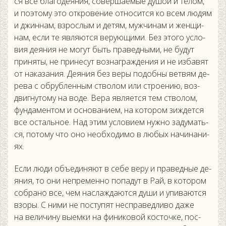
ся все бла­годе­яния, со­вер­ша­емые ду­шой и те­лом,
и по­это­му это от­кро­вение от­но­сит­ся ко всем лю­дям
и джин­нам, взрос­лым и де­тям, муж­чи­нам и жен­щи­
нам, ес­ли те яв­ля­ют­ся ве­ру­ющи­ми. Без это­го ус­ло­
вия де­яния не мо­гут быть пра­вед­ны­ми, не бу­дут
при­няты, не при­несут воз­награж­де­ния и не из­ба­вят
от на­каза­ния. Де­яния без ве­ры по­доб­ны вет­вям де­
рева с об­рублен­ным ство­лом или стро­ению, воз­
двиг­ну­тому на во­де. Ве­ра яв­ля­ет­ся тем ство­лом,
фун­да­мен­том и ос­но­вани­ем, на ко­тором зиж­дется
все ос­таль­ное. Над этим ус­ло­ви­ем нуж­но за­думать­
ся, по­тому что оно не­об­хо­димо в лю­бых на­чина­ни­
ях.
Ес­ли лю­ди объ­еди­ня­ют в се­бе ве­ру и пра­вед­ные де­
яния, то они неп­ре­мен­но по­падут в Рай, в ко­тором
соб­ра­но все, чем нас­лажда­ют­ся ду­ши и упи­ва­ют­ся
взо­ры. С ни­ми не пос­ту­пят нес­пра­вед­ли­во да­же
на ве­личи­ну вы­ем­ки на фи­нико­вой кос­точке, пос­