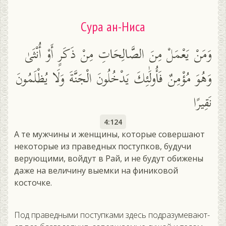
Сура ан-Ниса
وَمَنْ يَعْمَلْ مِنَ الصَّالِحَاتِ مِنْ ذَكَرٍ أَوْ أُنْثَىٰ
وَهُوَ مُؤْمِنٌ فَأُولَٰئِكَ يَدْخُلُونَ الْجَنَّةَ وَلَا يُظْلَمُونَ
نَقِيرًا
4:124
А те мужчины и женщины, которые совершают
некоторые из праведных поступков, будучи
верующими, войдут в Рай, и не будут обижены
даже на величину выемки на финиковой
косточке.
Под пра­вед­ны­ми пос­тупка­ми здесь под­ра­зуме­ва­ют­