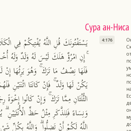
Сура ан-Ниса
يَسْتَفْتُونَكَ قُلِ اللَّهُ يُفْتِيكُمْ فِي الْكَلَال
О
4:176
С
إِنِ امْرُؤٌ هَلَكَ لَيْسَ لَهُ وَلَدٌ وَلَهُ أُخْتٌ
о
п
فَلَهَا نِصْفُ مَا تَرَكَ ۚ وَهُوَ يَرِثُهَا إِنْ لَم
у
н
يَكُنْ لَهَا وَلَدٌ ۚ فَإِنْ كَانَتَا اثْنَتَيْنِ فَلَهُم
п
на
الثُّلُثَانِ مِمَّا تَرَكَ ۚ وَإِنْ كَانُوا إِخْوَةً رِج
Е
д
وَنِسَاءً فَلِلذَّكَرِ مِثْلُ حَظِّ الْأُنْثَيَيْنِ ۗ يُبَي
о
м
اللَّهُ لَكُمْ أَنْ تَضِلُّوا ۗ وَاللَّهُ بِكُلِّ شَيْء
д