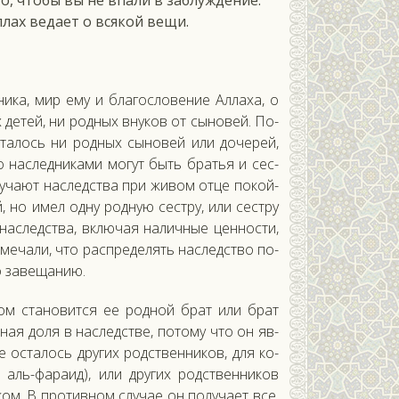
то, чтобы вы не впали в заблуждение.
ллах ведает о всякой вещи.
­ка, мир ему и бла­гос­ло­вение Ал­ла­ха, о
ых де­тей, ни род­ных вну­ков от сы­новей. По­
ос­та­лось ни род­ных сы­новей или до­черей,
го нас­ледни­ками мо­гут быть братья и сес­
уча­ют нас­ледс­тва при жи­вом от­це по­кой­
й, но имел од­ну род­ную сес­тру, или сес­тру
 нас­ледс­тва, вклю­чая на­лич­ные цен­ности,
ме­чали, что рас­пре­делять нас­ледс­тво по­
о за­веща­нию.
­ком ста­новит­ся ее род­ной брат или брат
н­ная до­ля в нас­ледс­тве, по­тому что он яв­
е ос­та­лось дру­гих родс­твен­ни­ков, для ко­
 аль-фа­ра­ид), или дру­гих родс­твен­ни­ков
ком. В про­тив­ном слу­чае он по­луча­ет все,