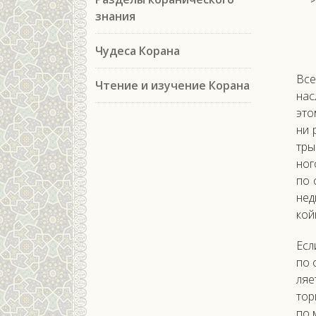
знания
Чудеса Корана
Все
Чтение и изучение Корана
нас­
это
ни 
тры
но­г
по о
нед
кой­
Ес­
по о
ля­е
тор
по м