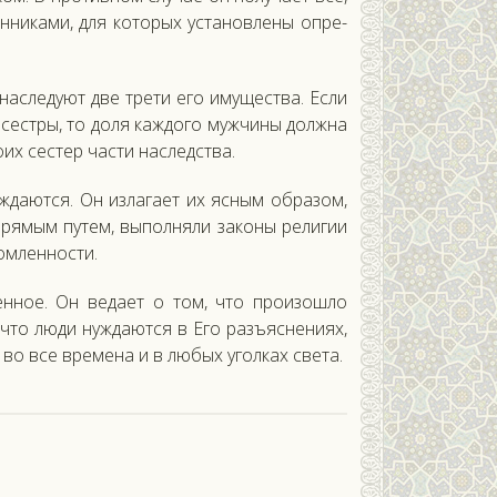
­ни­ками, для ко­торых ус­та­нов­ле­ны оп­ре­
нас­ле­ду­ют две тре­ти его иму­щес­тва. Ес­ли
сес­тры, то до­ля каж­до­го муж­чи­ны дол­жна
их сес­тер час­ти нас­ледс­тва.
да­ют­ся. Он из­ла­га­ет их яс­ным об­ра­зом,
ря­мым пу­тем, вы­пол­ня­ли за­коны ре­лигии
ом­леннос­ти.
ен­ное. Он ве­да­ет о том, что про­изош­ло
то лю­ди нуж­да­ют­ся в Его разъ­яс­не­ни­ях,
у во все вре­мена и в лю­бых угол­ках све­та.