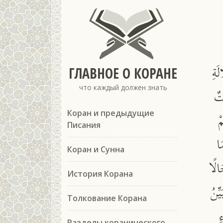
َةِ
ГЛАВНОЕ О КОРАНЕ
что каждый должен знать
ۚ 
ْ
Коран и предыдущие
Писания
َا
Коран и Сунна
َالًا
История Корана
ِّنُ
Толкование Корана
ٍ
Разделы коранического