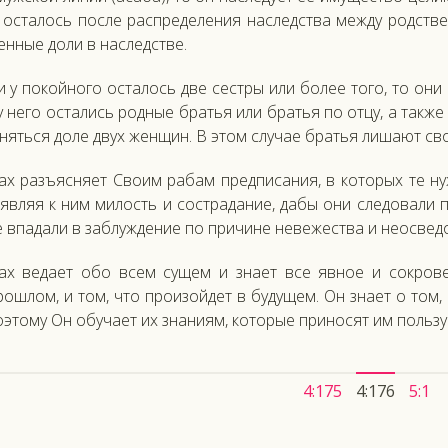
ос­та­лось пос­ле рас­пре­деле­ния нас­ледс­тва меж­ду родс­твен
н­ные до­ли в нас­ледс­тве.
и у по­кой­но­го ос­та­лось две сес­тры или бо­лее то­го, то они 
 не­го ос­та­лись род­ные братья или братья по от­цу, а так­же 
нять­ся до­ле двух жен­щин. В этом слу­чае братья ли­ша­ют сво­
ах разъ­яс­ня­ет Сво­им ра­бам пред­пи­сания, в ко­торых те нуж­
­яв­ляя к ним ми­лость и сос­тра­дание, да­бы они сле­дова­ли п
 впа­дали в заб­лужде­ние по при­чине не­вежес­тва и не­ос­ве­д
лах ве­да­ет обо всем су­щем и зна­ет все яв­ное и сок­ро­в
ош­лом, и том, что про­изой­дет в бу­дущем. Он зна­ет о том, ч
­это­му Он обу­ча­ет их зна­ни­ям, ко­торые при­носят им поль­з
4:175
4:176
5:1