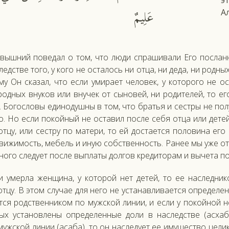
э
عَلِيمٌ
А
­выш­ний по­ведал о том, что лю­ди спра­шива­ли Его пос­ланни
ледс­тве то­го, у ко­го не ос­та­лось ни от­ца, ни де­да, ни род­н
­му Он ска­зал, что ес­ли уми­ра­ет че­ловек, у ко­торо­го не 
род­ных вну­ков или вну­чек от сы­новей, ни ро­дите­лей, то е
. Бо­гос­ло­вы еди­нодуш­ны в том, что братья и сес­тры не по­л
о. Но ес­ли по­кой­ный не ос­та­вил пос­ле се­бя от­ца или де­те
т­цу, или сес­тру по ма­тери, то ей дос­та­ет­ся по­лови­на его
­ви­жимость, ме­бель и иную собс­твен­ность. Ра­нее мы уже от­
но­го сле­ду­ет пос­ле вып­ла­ты дол­гов кре­дито­рам и вы­чета п
ли умер­ла жен­щи­на, у ко­торой нет де­тей, то ее нас­ледни
т­цу. В этом слу­чае для не­го не ус­та­нав­ли­ва­ет­ся оп­ре­деле
т­ся родс­твен­ни­ком по муж­ской ли­нии, и ес­ли у по­кой­ной н
ых ус­та­нов­ле­ны оп­ре­делен­ные до­ли в нас­ледс­тве (ас­хаб
уж­ской ли­нии (аса­ба), то он нас­ле­ду­ет ее иму­щес­тво це­ли