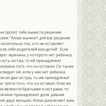
ни просят тебя вынести решение.
кажи: "Аллах вынесет для вас решение
тносительно тех, кто не оставляет
осле себя родителей или детей". Если
мрет мужчина, у которого нет ребенка,
о есть сестра, то ей принадлежит
оловина того, что он оставил. Он также
следует ей, если у нее нет ребенка.
сли их две сестры, то им принадлежат
ве трети того, что он оставил. Если же
ни являются братьями и сестрами, то
ужчине принадлежит доля, равная
оле двух женщин. Аллах разъясняет вам