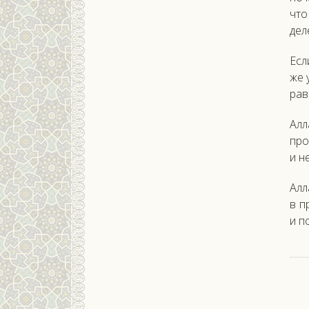
что 
деле
Ес­л
же у
рав­
Ал­л
про
и не
Ал­
в пр
и по