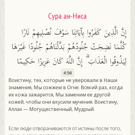
Сура ан-Ниса
إِنَّ الَّذِينَ كَفَرُوا بِآيَاتِنَا سَوْفَ نُصْلِيهِمْ نَارًا
كُلَّمَا نَضِجَتْ جُلُودُهُمْ بَدَّلْنَاهُمْ جُلُودًا غَيْرَهَا
لِيَذُوقُوا الْعَذَابَ ۗ إِنَّ اللَّهَ كَانَ عَزِيزًا حَكِيمًا
4:56
Воистину, тех, которые не уверовали в Наши
знамения, Мы сожжем в Огне. Всякий раз, когда
их кожа зажарится, Мы заменим ее другой
кожей, чтобы они вкусили мучения. Воистину,
Аллах — Могущественный, Мудрый.
Если люди отворачиваются от истины после того,