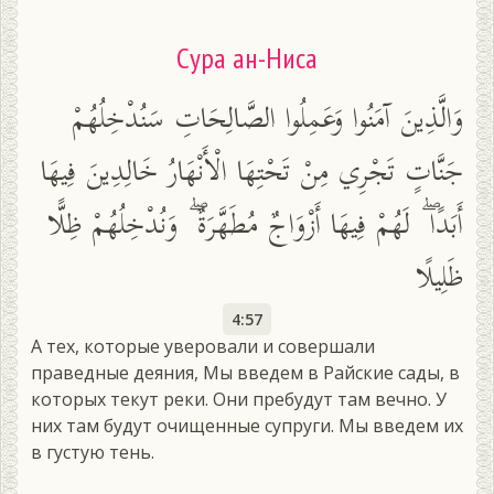
Сура ан-Ниса
وَالَّذِينَ آمَنُوا وَعَمِلُوا الصَّالِحَاتِ سَنُدْخِلُهُمْ
جَنَّاتٍ تَجْرِي مِنْ تَحْتِهَا الْأَنْهَارُ خَالِدِينَ فِيهَا
أَبَدًا ۖ لَهُمْ فِيهَا أَزْوَاجٌ مُطَهَّرَةٌ ۖ وَنُدْخِلُهُمْ ظِلًّا
ظَلِيلًا
4:57
А тех, которые уверовали и совершали
праведные деяния, Мы введем в Райские сады, в
которых текут реки. Они пребудут там вечно. У
них там будут очищенные супруги. Мы введем их
в густую тень.