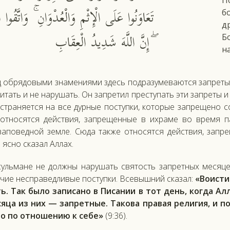
П
تَعَاوَنُوا عَلَى الْإِثْمِ وَالْعُدْوَانِ ۚ وَاتَّقُوا الل
б
д
ۖ إِنَّ اللَّهَ شَدِيدُ الْعِقَابِ
Б
н
об­ря­довы­ми зна­мени­ями здесь под­ра­зуме­ва­ют­ся зап­ре­ты 
итать и не на­рушать. Он зап­ре­тил прес­ту­пать эти зап­ре­ты и
стра­ня­ет­ся на все дур­ные пос­тупки, ко­торые зап­ре­щено со
от­но­сят­ся дей­ствия, зап­ре­щен­ные в их­ра­ме во вре­мя па
за­повед­ной зем­ле. Сю­да так­же от­но­сят­ся дей­ствия, зап­
яс­но ска­зал Ал­лах.
суль­ма­не не дол­жны на­рушать свя­тость зап­ретных ме­сяце
чие нес­пра­вед­ли­вые пос­тупки. Все­выш­ний ска­зал:
«Во­ис­ти
ь. Так бы­ло за­писа­но в Пи­сании в тот день, ког­да Ал­
сяца из них — зап­ретные. Та­кова пра­вая ре­лигия, и по­
во по от­но­шению к се­бе»
(9:36).