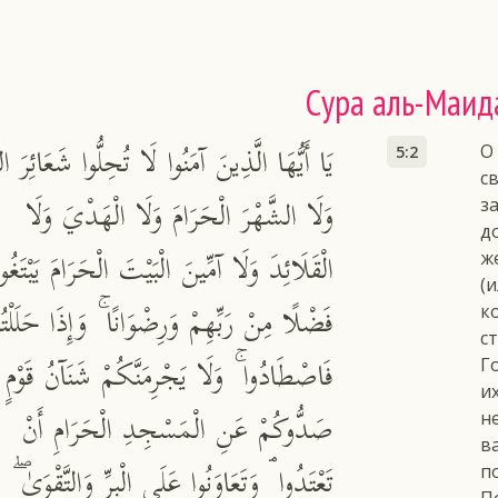
Сура аль-Маид
يَا أَيُّهَا الَّذِينَ آمَنُوا لَا تُحِلُّوا شَعَائِرَ اللّ
О
5:2
с
وَلَا الشَّهْرَ الْحَرَامَ وَلَا الْهَدْيَ وَلَا
з
д
الْقَلَائِدَ وَلَا آمِّينَ الْبَيْتَ الْحَرَامَ يَبْتَغُو
ж
(
فَضْلًا مِنْ رَبِّهِمْ وَرِضْوَانًا ۚ وَإِذَا حَلَلْتُ
к
с
فَاصْطَادُوا ۚ وَلَا يَجْرِمَنَّكُمْ شَنَآنُ قَوْمٍ أ
Г
и
صَدُّوكُمْ عَنِ الْمَسْجِدِ الْحَرَامِ أَنْ
н
в
تَعْتَدُوا ۘ وَتَعَاوَنُوا عَلَى الْبِرِّ وَالتَّقْوَىٰ ۖ و
п