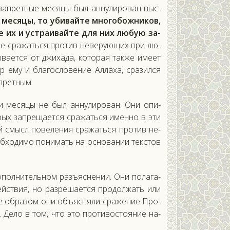
 зап­ретные ме­сяцы был ан­ну­лиро­ван выс­
ме­сяцы, то уби­вай­те мно­гобож­ни­ков,
е их и ус­тра­ивай­те для них лю­бую за­
­ние сра­жать­ся про­тив не­веру­ющих при лю­
ыва­ет­ся от джи­хада, ко­торая так­же име­ет
ему и бла­гос­ло­вение Ал­ла­ха, сра­зил­ся
ап­ретным.
ти ме­сяцы не был ан­ну­лиро­ван. Они опи­
рых зап­ре­ща­ет­ся сра­жать­ся имен­но в эти
й смысл по­веле­ния сра­жать­ся про­тив не­
б­хо­димо по­нимать на ос­но­вании тек­стов
о­пол­ни­тель­ном разъ­яс­не­нии. Они по­лага­
й­ствия, но раз­ре­ша­ет­ся про­дол­жать или
же об­ра­зом они объ­яс­ня­ли сра­жение Про­
. Де­ло в том, что это про­тивос­то­яние на­