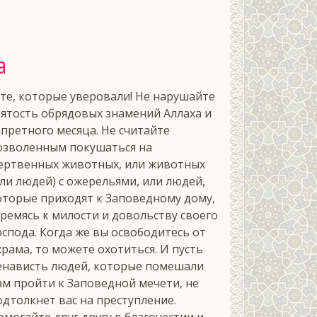
а
 те, которые уверовали! Не нарушайте
вятость обрядовых знамений Аллаха и
апретного месяца. Не считайте
озволенным покушаться на
ертвенных животных, или животных
или людей) с ожерельями, или людей,
оторые приходят к Заповедному дому,
тремясь к милости и довольству своего
оспода. Когда же вы освободитесь от
храма, то можете охотиться. И пусть
енависть людей, которые помешали
ам пройти к Заповедной мечети, не
одтолкнет вас на преступление.