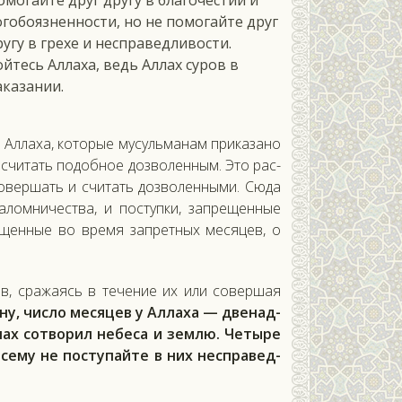
омогайте друг другу в благочестии и
огобоязненности, но не помогайте друг
ругу в грехе и несправедливости.
ойтесь Аллаха, ведь Аллах суров в
аказании.
Ал­ла­ха, ко­торые му­суль­ма­нам при­каза­но
 счи­тать по­доб­ное доз­во­лен­ным. Это рас­
­вер­шать и счи­тать доз­во­лен­ны­ми. Сю­да
­лом­ни­чес­тва, и пос­тупки, зап­ре­щен­ные
ре­щен­ные во вре­мя зап­ретных ме­сяцев, о
в, сра­жа­ясь в те­чение их или со­вер­шая
­ну, чис­ло ме­сяцев у Ал­ла­ха — две­над­
лах сот­во­рил не­беса и зем­лю. Че­тыре
сему не пос­ту­пай­те в них нес­пра­вед­