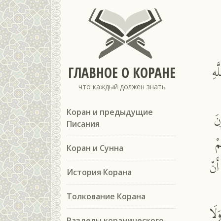
َهِ
ГЛАВНОЕ О КОРАНЕ
что каждый должен знать
نَ
Коран и предыдущие
Писания
مْ
Коран и Сунна
َنْ
История Корана
Толкование Корана
َلَا
Разделы коранического