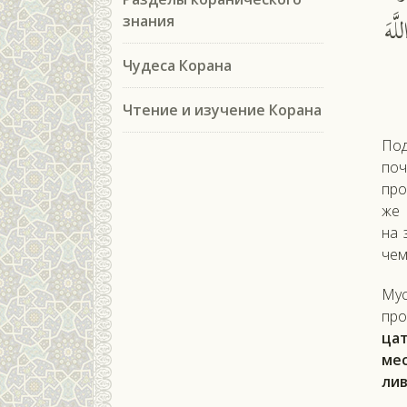
َّهَ
знания
Чудеса Корана
Чтение и изучение Корана
Под 
по­ч
про
же 
на 
чем 
Му­
про­
цат
ме­
ли­