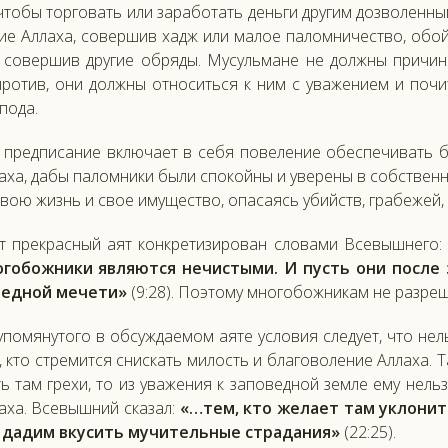
что­бы тор­го­вать или за­рабо­тать день­ги дру­гим доз­во­лен­н
ие Ал­ла­ха, со­вер­шив хадж или ма­лое па­лом­ни­чес­тво, обо
 со­вер­шив дру­гие об­ря­ды. Му­суль­ма­не не дол­жны при­чи
­ро­тив, они дол­жны от­но­сить­ся к ним с ува­жени­ем и по­чи
по­да.
 пред­пи­сание вклю­ча­ет в се­бя по­веле­ние обес­пе­чивать б
а­ха, да­бы па­лом­ни­ки бы­ли спо­кой­ны и уве­рены в собс­твен
свою жизнь и свое иму­щес­тво, опа­са­ясь убий­ств, гра­бежей, 
т прек­расный а­ят кон­кре­тизи­рован сло­вами Все­выш­не­го:
­гобож­ни­ки яв­ля­ют­ся не­чис­ты­ми. И пусть они пос­ле 
ед­ной ме­чети»
(9:28). По­это­му мно­гобож­ни­кам не раз­ре­
упо­мяну­того в об­сужда­емом а­яте ус­ло­вия сле­ду­ет, что не
 кто стре­мит­ся снис­кать ми­лость и бла­гово­ление Ал­ла­ха. Т
ь там гре­хи, то из ува­жения к за­повед­ной зем­ле ему нель­з
а­ха. Все­выш­ний ска­зал:
«…тем, кто же­ла­ет там ук­ло­нить­
да­дим вку­сить му­читель­ные стра­дания»
(22:25).