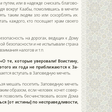
ым пу­тем, или в на­деж­де снис­кать бла­гово­
й­дя вок­руг Ка­абы, по­молив­шись в ме­чети
нять та­ким лю­дям зло или ос­кор­блять их.
тать каж­до­го, кто по­сеща­ет храм сво­его
е­зопас­ность на до­рогах, ве­дущих к До­му
­ной бе­зопас­ности и не ис­пы­тыва­ли стра­ха
взи­мания на­логов и т.п.
«О те, ко­торые уве­рова­ли! Во­ис­ти­ну,
это­го их го­да не приб­ли­жа­ют­ся к За­
ша­ет­ся всту­пать в За­поведную ме­четь.
ль­зя ме­шать по­сетить За­повед­ную ме­четь
а­ким об­ра­зом, ес­ли че­ловек хо­чет со­вер­
я поз­во­лить бес­чинс­тво­вать воз­ле До­ма
ся [от ис­ти­ны] по нес­пра­вед­ли­вос­ти,