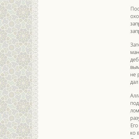
Пос­
охо­
зап
зап­
За­т
ман
деб
вым,
не р
дал
Ал­л
под
лом
ра­з
Его
ко 