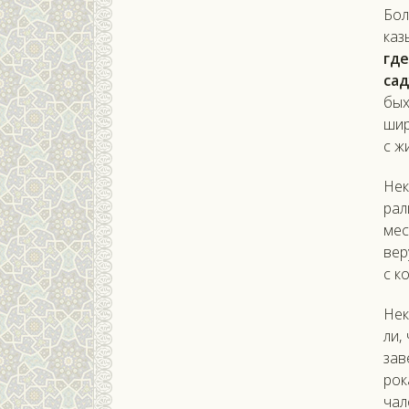
Бол
ка­з
где
сад
бых 
ши­
с жи
Не­
рали
ме­
вер
с к
Не­к
ли,
за­
рок
чало