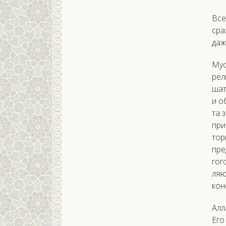
Все 
сра­
да­ж
Му­
рел
шат
и о
та з
при­
тор
пре
гого
ля­ю
кон
Ал­л
Его 