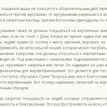
ска­зан­ное вы­ше не от­но­сит­ся к обо­рони­тель­ным дей­стви
жать­ся про­тив му­суль­ман, то му­суль­ма­нам раз­ре­ша­ет­ся
е в зап­ретные ме­сяцы, при­чем бо­гос­ло­вы еди­нодуш­ны по э
суль­ма­не так­же не дол­жны по­кушать­ся на жер­твен­ных жи­в
ь­ями, ес­ли ее го­нят к До­му Ал­ла­ха во вре­мя хад­жа или м
ь лю­дям при­вес­ти ско­тину к мес­ту зак­ла­ния, во­ровать ее
б­ре­менять ее не­посиль­ной но­шей, ко­торая мо­жет по­губить 
ак­ла­ния. Нап­ро­тив, они дол­жны от­но­сить­ся к жер­твен­ным 
водит их. Под жи­вот­ны­ми с оже­рель­ями под­ра­зуме­ва­ет­ся
ых скру­чива­ют оже­релья или пет­ли. Их на­дева­ют на шеи ж
д­назна­чены для жер­твоп­ри­ноше­ния. Это де­ла­ет­ся для то­г
 пос­тупка, обу­чались Сун­не Про­рока, мир ему и бла­гос­ло­вен
т­ся жер­твен­ны­ми. Вот по­чему на­дева­ние оже­релий на жер­т
ен­ным об­ря­дом.
ах зап­ре­тил по­кушать­ся на лю­дей, ко­торые от­прав­ля­ют­с
ми­лость и бла­гово­ление. Это рас­простра­ня­ет­ся на всех, кт