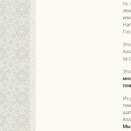
го, 
лен
или
Нап
Гос­
Это
Ал­л
за 
Это
мно
пов
Из 
тем,
шат
Ал­л
Мы 