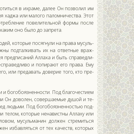
о­тить­ся в их­ра­ме, да­лее Он поз­во­лил им
мя хад­жа или ма­лого па­лом­ни­чес­тва. Этот
пот­ребле­ние по­вели­тель­ной фор­мы пос­ле
, ка­ким оно бы­ло до зап­ре­та.
дей, ко­торые по­сяг­ну­ли на пра­ва му­суль­
­жны под­талки­вать их на от­ветные враж­
 пред­пи­саний Ал­ла­ха и быть спра­вед­ли­
ес­пра­вед­ли­во и по­пира­ют его пра­ва. Ему
е­го, или пре­давать до­верие то­го, кто пре­
и и бо­гобо­яз­неннос­ти. Под бла­гочес­ти­ем
­ми Он до­волен, со­вер­ша­емые ду­шой и те­
е­ред людь­ми. Под бо­гобо­яз­ненностью под­
ли те­лом, ко­торые не­навис­тны Ал­ла­ху или
ло­вом, му­суль­ма­нин дол­жен стре­мить­ся
­жен из­бавлять­ся от тех ка­честв, ко­торых