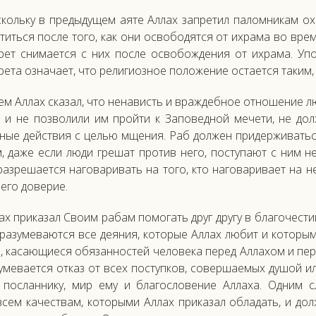
коль­ку в пре­дыду­щем а­яте Ал­лах зап­ре­тил па­лом­ни­кам ох
тить­ся пос­ле то­го, как они ос­во­бодят­ся от их­ра­ма во вре­
­рет сни­ма­ет­ся с них пос­ле ос­во­бож­де­ния от их­ра­ма. У
ре­та оз­на­ча­ет, что ре­лиги­оз­ное по­ложе­ние ос­та­ет­ся та­ким
ем Ал­лах ска­зал, что не­нависть и враж­дебное от­но­шение лю­
 и не поз­во­лили им прой­ти к За­повед­ной ме­чети, не дол
ные дей­ствия с целью мще­ния. Раб дол­жен при­дер­жи­вать­ся
 да­же ес­ли лю­ди гре­шат про­тив не­го, пос­ту­па­ют с ним н
аз­ре­ша­ет­ся на­гова­ривать на то­го, кто на­гова­рива­ет на н
 его до­верие.
ах при­казал Сво­им ра­бам по­могать друг дру­гу в бла­гочес­ти
­ра­зуме­ва­ют­ся все де­яния, ко­торые Ал­лах лю­бит и ко­торы
, ка­са­ющи­еся обя­зан­ностей че­лове­ка пе­ред Ал­ла­хом и п
уме­ва­ет­ся от­каз от всех пос­тупков, со­вер­ша­емых ду­шой и
 пос­ланни­ку, мир ему и бла­гос­ло­вение Ал­ла­ха. Од­ним с
всем ка­чес­твам, ко­торы­ми Ал­лах при­казал об­ла­дать, и дол