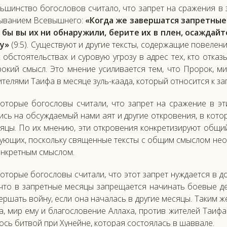
ь­шинс­тво бо­гос­ло­вов счи­тало, что зап­рет на сра­жения в
ыва­ни­ем Все­выш­не­го:
«Ког­да же за­вер­шатся зап­ретные 
 бы вы их ни об­на­ружи­ли, бе­рите их в плен, осаж­дай­т
у»
(9:5). Су­щес­тву­ют и дру­гие тек­сты, со­дер­жа­щие по­веле
об­сто­ятель­ствах и су­ровую уг­ро­зу в ад­рес тех, кто от­ка­з
рокий смысл. Это мне­ние уси­лива­ет­ся тем, что Про­рок, мир 
­теля­ми Та­ифа в ме­сяце зуль-ка­ада, ко­торый от­но­сит­ся к з
кото­рые бо­гос­ло­вы счи­тали, что зап­рет на сра­жение в э
сь на об­сужда­емый на­ми а­ят и дру­гие от­кро­вения, в ко­то
сяцы. По их мне­нию, эти от­кро­вения кон­кре­тизи­ру­ют об­щи
у­ющих, пос­коль­ку свя­щен­ные тек­сты с об­щим смыс­лом не­о
он­крет­ным смыс­лом.
ото­рые бо­гос­ло­вы счи­тали, что этот зап­рет нуж­да­ет­ся в д
 что в зап­ретные ме­сяцы зап­ре­ща­ет­ся на­чинать бо­евые де
вер­шать вой­ну, ес­ли она на­чалась в дру­гие ме­сяцы. Та­ким 
а, мир ему и бла­гос­ло­вение Ал­ла­ха, про­тив жи­телей Та­ифа
сь бит­вой при Ху­ней­не, ко­торая сос­то­ялась в шав­ва­ле.