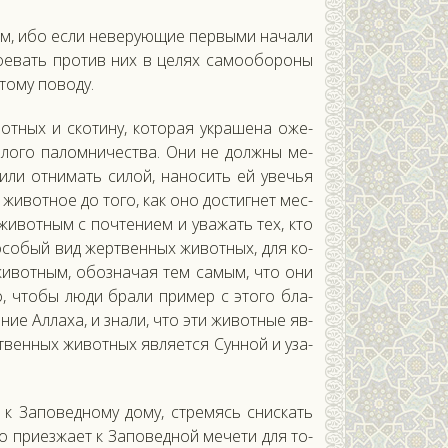
­ям, ибо ес­ли не­веру­ющие пер­вы­ми на­чали
 во­евать про­тив них в це­лях са­мо­обо­роны
то­му по­воду.
от­ных и ско­тину, ко­торая ук­ра­шена оже­
а­лого па­лом­ни­чес­тва. Они не дол­жны ме­
 или от­ни­мать си­лой, на­носить ей увечья
жи­вот­ное до то­го, как оно дос­тигнет мес­
жи­вот­ным с поч­те­ни­ем и ува­жать тех, кто
 осо­бый вид жер­твен­ных жи­вот­ных, для ко­
и­вот­ным, обоз­на­чая тем са­мым, что они
о, что­бы лю­ди бра­ли при­мер с это­го бла­
ие Ал­ла­ха, и зна­ли, что эти жи­вот­ные яв­
вен­ных жи­вот­ных яв­ля­ет­ся Сун­ной и уза­
я к За­повед­но­му до­му, стре­мясь снис­кать
о при­ез­жа­ет к За­повед­ной ме­чети для то­