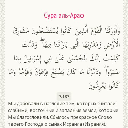
Сура аль-Араф
وَأَوْرَثْنَا الْقَوْمَ الَّذِينَ كَانُوا يُسْتَضْعَفُونَ مَشَارِقَ
الْأَرْضِ وَمَغَارِبَهَا الَّتِي بَارَكْنَا فِيهَا ۖ وَتَمَّتْ
كَلِمَتُ رَبِّكَ الْحُسْنَىٰ عَلَىٰ بَنِي إِسْرَائِيلَ بِمَا
صَبَرُوا ۖ وَدَمَّرْنَا مَا كَانَ يَصْنَعُ فِرْعَوْنُ وَقَوْمُهُ وَمَا
كَانُوا يَعْرِشُونَ
7:137
Мы даровали в наследие тем, которых считали
слабыми, восточные и западные земли, которые
Мы благословили. Сбылось прекрасное Слово
твоего Господа о сынах Исраила (Израиля),