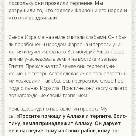
поскольку они проявили терпение. Мы
разрушили то, что содеяли Фараон и его народ и
что они воздвигали.
Сы­нов Ис­ра­ила на зем­ле счи­тали сла­быми. Они бы­
ли по­рабо­щены на­родом Фа­ра­она и тер­пе­ли уни­
жения и му­чения. Од­на­ко Все­могу­щий Ал­лах поз­во­
лил им унас­ле­довать зем­ли на вос­то­ке и за­паде
Егип­та. Преж­де на этой зем­ле они тер­пе­ли уни­
жение, но те­перь Ал­лах сде­лал их ее пол­новлас­тны­
ми хо­зя­ева­ми. Так сбы­лось прек­расное сло­во Гос­
по­да о сы­нах Ис­ра­ила. По­ис­ти­не, они зас­лу­жили это
воз­награж­де­ние сво­им тер­пе­ни­ем.
Речь здесь идет о нас­тавле­нии про­рока Му­
сы:
«Про­сите по­мощи у Ал­ла­ха и тер­пи­те. Во­ис­
ти­ну, зем­ля при­над­ле­жит Ал­ла­ху. Он да­ру­ет
ее в нас­ле­дие то­му из Сво­их ра­бов, ко­му по­