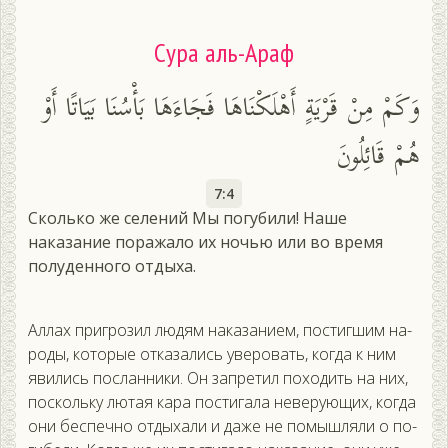
Сура аль-Араф
وَكَمْ مِنْ قَرْيَةٍ أَهْلَكْنَاهَا فَجَاءَهَا بَأْسُنَا بَيَاتًا أَوْ
هُمْ قَائِلُونَ
7:4
Сколько же селений Мы погубили! Наше
наказание поражало их ночью или во время
полуденного отдыха.
Ал­лах приг­ро­зил лю­дям на­каза­ни­ем, пос­тигшим на­
роды, ко­торые от­ка­зались уве­ровать, ког­да к ним
яви­лись пос­ланни­ки. Он зап­ре­тил по­ходить на них,
пос­коль­ку лю­тая ка­ра пос­ти­гала не­веру­ющих, ког­да
они бес­печно от­ды­хали и да­же не по­мыш­ля­ли о по­