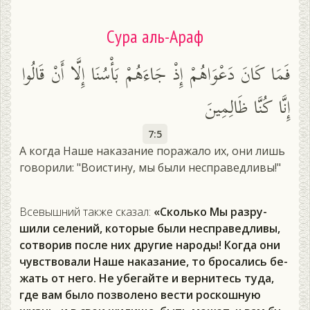
Сура аль-Араф
فَمَا كَانَ دَعْوَاهُمْ إِذْ جَاءَهُمْ بَأْسُنَا إِلَّا أَنْ قَالُوا
إِنَّا كُنَّا ظَالِمِينَ
7:5
А когда Наше наказание поражало их, они лишь
говорили: "Воистину, мы были несправедливы!"
Все­выш­ний так­же ска­зал:
«Сколь­ко Мы раз­ру­
шили се­лений, ко­торые бы­ли нес­пра­вед­ли­вы,
сот­во­рив пос­ле них дру­гие на­роды! Ког­да они
чувс­тво­вали На­ше на­каза­ние, то бро­сались бе­
жать от не­го. Не убе­гай­те и вер­ни­тесь ту­да,
где вам бы­ло поз­во­лено вес­ти рос­кошную