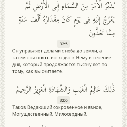
يُدَبِّرُ الْأَمْرَ مِنَ السَّمَاءِ إِلَى الْأَرْضِ ثُمَّ
يَعْرُجُ إِلَيْهِ فِي يَوْمٍ كَانَ مِقْدَارُهُ أَلْفَ سَنَةٍ
مِمَّا تَعُدُّونَ
32:5
Он управляет делами с неба до земли, а
затем они опять восходят к Нему в течение
дня, который продолжается тысячу лет по
тому, как вы считаете.
ذَٰلِكَ عَالِمُ الْغَيْبِ وَالشَّهَادَةِ الْعَزِيزُ الرَّحِيمُ
32:6
Таков Ведающий сокровенное и явное,
Могущественный, Милосердный,