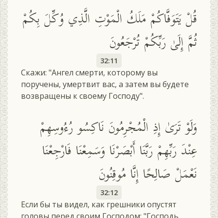
قُلْ يَتَوَفَّاكُمْ مَلَكُ الْمَوْتِ الَّذِي وُكِّلَ بِكُمْ
ثُمَّ إِلَىٰ رَبِّكُمْ تُرْجَعُونَ
32:11
Скажи: "Ангел смерти, которому вы
поручены, умертвит вас, а затем вы будете
возвращены к своему Господу".
وَلَوْ تَرَىٰ إِذِ الْمُجْرِمُونَ نَاكِسُو رُءُوسِهِمْ
عِنْدَ رَبِّهِمْ رَبَّنَا أَبْصَرْنَا وَسَمِعْنَا فَارْجِعْنَا
نَعْمَلْ صَالِحًا إِنَّا مُوقِنُونَ
32:12
Если бы ты видел, как грешники опустят
головы перед своим Господом: "Господь