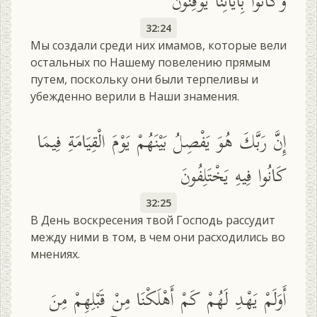
وَكَانُوا بِآيَاتِنَا يُوقِنُونَ
32:24
Мы создали среди них имамов, которые вели
остальных по Нашему повелению прямым
путем, поскольку они были терпеливы и
убежденно верили в Наши знамения.
إِنَّ رَبَّكَ هُوَ يَفْصِلُ بَيْنَهُمْ يَوْمَ الْقِيَامَةِ فِيمَا
كَانُوا فِيهِ يَخْتَلِفُونَ
32:25
В День воскресения твой Господь рассудит
между ними в том, в чем они расходились во
мнениях.
أَوَلَمْ يَهْدِ لَهُمْ كَمْ أَهْلَكْنَا مِنْ قَبْلِهِمْ مِنَ