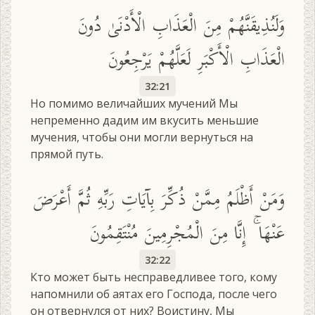
وَلَنُذِيقَنَّهُمْ مِنَ الْعَذَابِ الْأَدْنَىٰ دُونَ
الْعَذَابِ الْأَكْبَرِ لَعَلَّهُمْ يَرْجِعُونَ
32:21
Но помимо величайших мучений Мы
непременно дадим им вкусить меньшие
мучения, чтобы они могли вернуться на
прямой путь.
وَمَنْ أَظْلَمُ مِمَّنْ ذُكِّرَ بِآيَاتِ رَبِّهِ ثُمَّ أَعْرَضَ
عَنْهَا ۚ إِنَّا مِنَ الْمُجْرِمِينَ مُنْتَقِمُونَ
32:22
Кто может быть несправедливее того, кому
напомнили об аятах его Господа, после чего
он отвернулся от них? Воистину, Мы