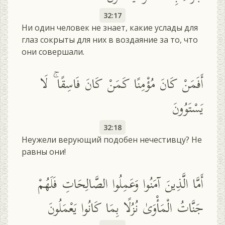
32:17
Ни один человек не знает, какие услады для
глаз сокрыты для них в воздаяние за то, что
они совершали.
أَفَمَنْ كَانَ مُؤْمِنًا كَمَنْ كَانَ فَاسِقًا ۚ لَا
يَسْتَوُونَ
32:18
Неужели верующий подобен нечестивцу? Не
равны они!
أَمَّا الَّذِينَ آمَنُوا وَعَمِلُوا الصَّالِحَاتِ فَلَهُمْ
جَنَّاتُ الْمَأْوَىٰ نُزُلًا بِمَا كَانُوا يَعْمَلُونَ