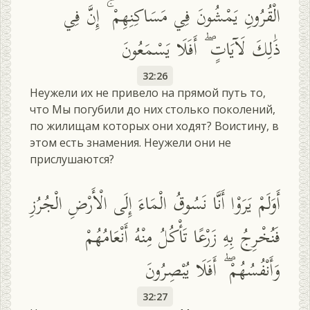
الْقُرُونِ يَمْشُونَ فِي مَسَاكِنِهِمْ ۚ إِنَّ فِي
ذَٰلِكَ لَآيَاتٍ ۖ أَفَلَا يَسْمَعُونَ
32:26
Неужели их не привело на прямой путь то,
что Мы погубили до них столько поколений,
по жилищам которых они ходят? Воистину, в
этом есть знамения. Неужели они не
прислушаются?
أَوَلَمْ يَرَوْا أَنَّا نَسُوقُ الْمَاءَ إِلَى الْأَرْضِ الْجُرُزِ
فَنُخْرِجُ بِهِ زَرْعًا تَأْكُلُ مِنْهُ أَنْعَامُهُمْ
وَأَنْفُسُهُمْ ۖ أَفَلَا يُبْصِرُونَ
32:27