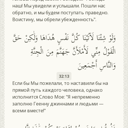
наш! Мы увидели и услышали. Пошли нас
обратно, и мы будем поступать праведно.
Воистину, мы обрели убежденность".
وَلَوْ شِئْنَا لَآتَيْنَا كُلَّ نَفْسٍ هُدَاهَا وَلَٰكِنْ حَقَّ
الْقَوْلُ مِنِّي لَأَمْلَأَنَّ جَهَنَّمَ مِنَ الْجِنَّةِ
وَالنَّاسِ أَجْمَعِينَ
32:13
Если бы Мы пожелали, то наставили бы на
прямой путь каждого человека, однако
исполнится Слово Мое: "Я непременно
заполню Геенну джиннами и людьми —
всеми вместе!"