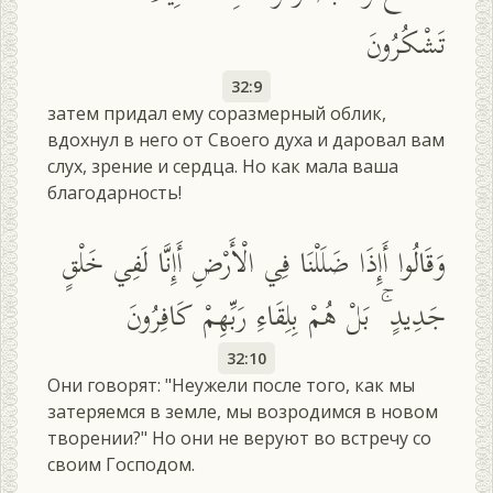
تَشْكُرُونَ
32:9
затем придал ему соразмерный облик,
вдохнул в него от Своего духа и даровал вам
слух, зрение и сердца. Но как мала ваша
благодарность!
وَقَالُوا أَإِذَا ضَلَلْنَا فِي الْأَرْضِ أَإِنَّا لَفِي خَلْقٍ
جَدِيدٍ ۚ بَلْ هُمْ بِلِقَاءِ رَبِّهِمْ كَافِرُونَ
32:10
Они говорят: "Неужели после того, как мы
затеряемся в земле, мы возродимся в новом
творении?" Но они не веруют во встречу со
своим Господом.