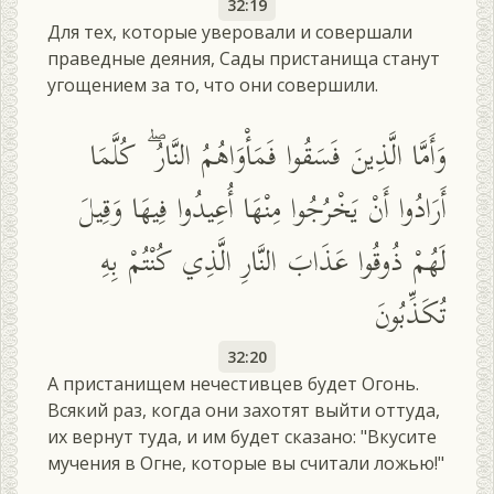
32:19
Для тех, которые уверовали и совершали
праведные деяния, Сады пристанища станут
угощением за то, что они совершили.
وَأَمَّا الَّذِينَ فَسَقُوا فَمَأْوَاهُمُ النَّارُ ۖ كُلَّمَا
أَرَادُوا أَنْ يَخْرُجُوا مِنْهَا أُعِيدُوا فِيهَا وَقِيلَ
لَهُمْ ذُوقُوا عَذَابَ النَّارِ الَّذِي كُنْتُمْ بِهِ
تُكَذِّبُونَ
32:20
А пристанищем нечестивцев будет Огонь.
Всякий раз, когда они захотят выйти оттуда,
их вернут туда, и им будет сказано: "Вкусите
мучения в Огне, которые вы считали ложью!"