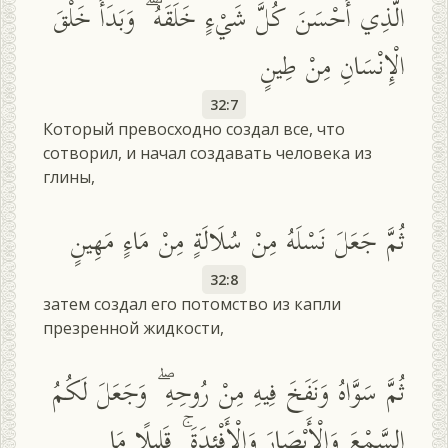
الَّذِي أَحْسَنَ كُلَّ شَيْءٍ خَلَقَهُ ۖ وَبَدَأَ خَلْقَ
الْإِنْسَانِ مِنْ طِينٍ
32:7
Который превосходно создал все, что
сотворил, и начал создавать человека из
глины,
ثُمَّ جَعَلَ نَسْلَهُ مِنْ سُلَالَةٍ مِنْ مَاءٍ مَهِينٍ
32:8
затем создал его потомство из капли
презренной жидкости,
ثُمَّ سَوَّاهُ وَنَفَخَ فِيهِ مِنْ رُوحِهِ ۖ وَجَعَلَ لَكُمُ
السَّمْعَ وَالْأَبْصَارَ وَالْأَفْئِدَةَ ۚ قَلِيلًا مَا