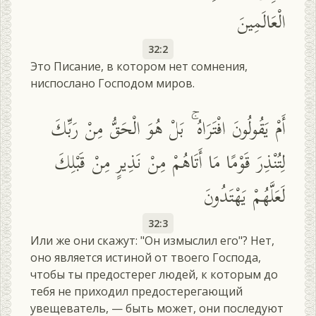
الْعَالَمِينَ
32:2
Это Писание, в котором нет сомнения,
ниспослано Господом миров.
أَمْ يَقُولُونَ افْتَرَاهُ ۚ بَلْ هُوَ الْحَقُّ مِنْ رَبِّكَ
لِتُنْذِرَ قَوْمًا مَا أَتَاهُمْ مِنْ نَذِيرٍ مِنْ قَبْلِكَ
لَعَلَّهُمْ يَهْتَدُونَ
32:3
Или же они скажут: "Он измыслил его"? Нет,
оно является истиной от твоего Господа,
чтобы ты предостерег людей, к которым до
тебя не приходил предостерегающий
увещеватель, — быть может, они последуют