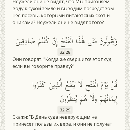
Неужели они не видят, что Мы пригоняем
воду к сухой земле и выводим посредством
нее посевы, которыми питаются их скот и
они сами? Неужели они не видят этого?
وَيَقُولُونَ مَتَىٰ هَٰذَا الْفَتْحُ إِنْ كُنْتُمْ صَادِقِينَ
32:28
Они говорят: "Когда же свершится этот суд,
если вы говорите правду?"
قُلْ يَوْمَ الْفَتْحِ لَا يَنْفَعُ الَّذِينَ كَفَرُوا
إِيمَانُهُمْ وَلَا هُمْ يُنْظَرُونَ
32:29
Скажи: "В День суда неверующим не
принесет пользы их вера, и они не получат