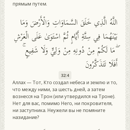
прямым путем.
اللَّهُ الَّذِي خَلَقَ السَّمَاوَاتِ وَالْأَرْضَ وَمَا
بَيْنَهُمَا فِي سِتَّةِ أَيَّامٍ ثُمَّ اسْتَوَىٰ عَلَى الْعَرْشِ
ۖ مَا لَكُمْ مِنْ دُونِهِ مِنْ وَلِيٍّ وَلَا شَفِيعٍ ۚ
أَفَلَا تَتَذَكَّرُونَ
32:4
Аллах — Тот, Кто создал небеса и землю и то,
что между ними, за шесть дней, а затем
вознесся на Трон (или утвердился на Троне).
Нет для вас, помимо Него, ни покровителя,
ни заступника. Неужели вы не помяните
назидание?