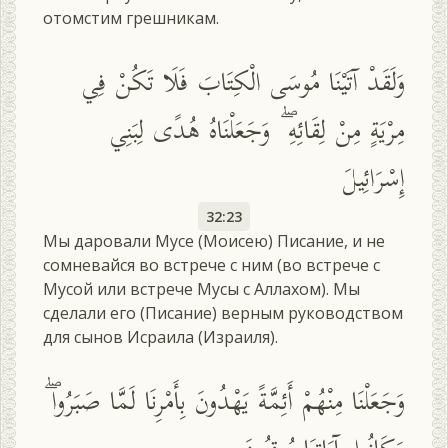
отомстим грешникам.
وَلَقَدْ آتَيْنَا مُوسَى الْكِتَابَ فَلَا تَكُنْ فِي
مِرْيَةٍ مِنْ لِقَائِهِ ۖ وَجَعَلْنَاهُ هُدًى لِبَنِي
إِسْرَائِيلَ
32:23
Мы даровали Мусе (Моисею) Писание, и не
сомневайся во встрече с ним (во встрече с
Мусой или встрече Мусы с Аллахом). Мы
сделали его (Писание) верным руководством
для сынов Исраила (Израиля).
وَجَعَلْنَا مِنْهُمْ أَئِمَّةً يَهْدُونَ بِأَمْرِنَا لَمَّا صَبَرُوا ۖ