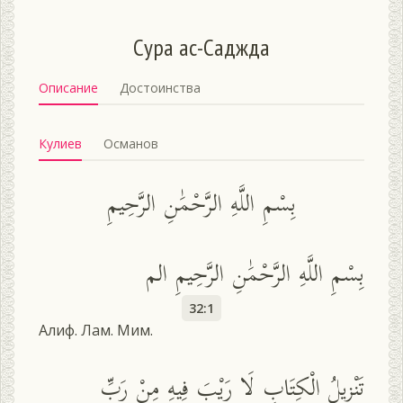
Сура ас-Саджда
Описание
Достоинства
Кулиев
Османов
بِسْمِ اللَّهِ الرَّحْمَٰنِ الرَّحِيمِ
بِسْمِ اللَّهِ الرَّحْمَٰنِ الرَّحِيمِ الم
32:1
Алиф. Лам. Мим.
تَنْزِيلُ الْكِتَابِ لَا رَيْبَ فِيهِ مِنْ رَبِّ