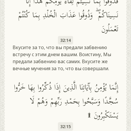
فَذُوقُوا بِمَا نَسِيتُمْ لِقَاءَ يَوْمِكُمْ هَٰذَا إِنَّا
نَسِينَاكُمْ ۖ وَذُوقُوا عَذَابَ الْخُلْدِ بِمَا كُنْتُمْ
تَعْمَلُونَ
32:14
Вкусите за то, что вы предали забвению
встречу с этим днем вашим. Воистину, Мы
предали забвению вас самих. Вкусите же
вечные мучения за то, что вы совершали.
إِنَّمَا يُؤْمِنُ بِآيَاتِنَا الَّذِينَ إِذَا ذُكِّرُوا بِهَا خَرُّوا
سُجَّدًا وَسَبَّحُوا بِحَمْدِ رَبِّهِمْ وَهُمْ لَا
يَسْتَكْبِرُونَ ۩
32:15