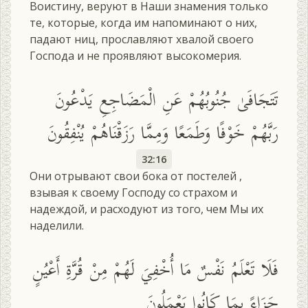
Воистину, веруют в Наши знамения только
те, которые, когда им напоминают о них,
падают ниц, прославляют хвалой своего
Господа и не проявляют высокомерия.
تَتَجَافَىٰ جُنُوبُهُمْ عَنِ الْمَضَاجِعِ يَدْعُونَ
رَبَّهُمْ خَوْفًا وَطَمَعًا وَمِمَّا رَزَقْنَاهُمْ يُنْفِقُونَ
32:16
Они отрывают свои бока от постелей ,
взывая к своему Господу со страхом и
надеждой, и расходуют из того, чем Мы их
наделили.
فَلَا تَعْلَمُ نَفْسٌ مَا أُخْفِيَ لَهُمْ مِنْ قُرَّةِ أَعْيُنٍ
جَزَاءً بِمَا كَانُوا يَعْمَلُونَ