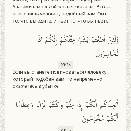
благами в мирской жизни, сказали: "Это —
всего лишь человек, подобный вам. Он ест
то, что вы едите, и пьет то, что вы пьете.
وَلَئِنْ أَطَعْتُمْ بَشَرًا مِثْلَكُمْ إِنَّكُمْ إِذًا
لَخَاسِرُونَ
23:34
Если вы станете повиноваться человеку,
который подобен вам, то непременно
окажетесь в убытке.
أَيَعِدُكُمْ أَنَّكُمْ إِذَا مِتُّمْ وَكُنْتُمْ تُرَابًا وَعِظَامًا
أَنَّكُمْ مُخْرَجُونَ
23:35