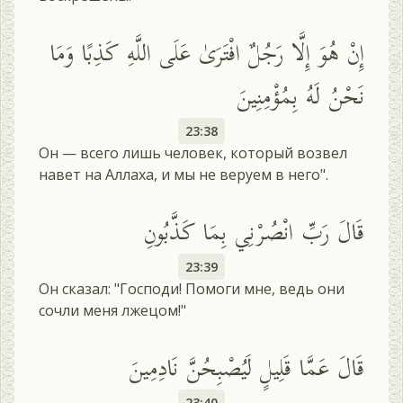
إِنْ هُوَ إِلَّا رَجُلٌ افْتَرَىٰ عَلَى اللَّهِ كَذِبًا وَمَا
نَحْنُ لَهُ بِمُؤْمِنِينَ
23:38
Он — всего лишь человек, который возвел
навет на Аллаха, и мы не веруем в него".
قَالَ رَبِّ انْصُرْنِي بِمَا كَذَّبُونِ
23:39
Он сказал: "Господи! Помоги мне, ведь они
сочли меня лжецом!"
قَالَ عَمَّا قَلِيلٍ لَيُصْبِحُنَّ نَادِمِينَ
23:40