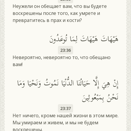
Неужели он обещает вам, что вы будете
воскрешены после того, как умрете и
превратитесь в прах и кости?
هَيْهَاتَ هَيْهَاتَ لِمَا تُوعَدُونَ
23:36
Невероятно, невероятно то, что обещано
вам!
إِنْ هِيَ إِلَّا حَيَاتُنَا الدُّنْيَا نَمُوتُ وَنَحْيَا وَمَا
نَحْنُ بِمَبْعُوثِينَ
23:37
Нет ничего, кроме нашей жизни в этом мире.
Мы умираем и живем, и мы не будем
воскрешены.