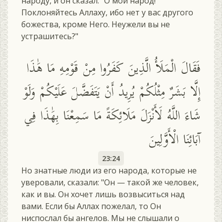
народу, и он сказал: "О мой народ!
Поклоняйтесь Аллаху, ибо нет у вас другого
божества, кроме Него. Неужели вы не
устрашитесь?"
فَقَالَ الْمَلَأُ الَّذِينَ كَفَرُوا مِنْ قَوْمِهِ مَا هَٰذَا
إِلَّا بَشَرٌ مِثْلُكُمْ يُرِيدُ أَنْ يَتَفَضَّلَ عَلَيْكُمْ وَلَوْ
شَاءَ اللَّهُ لَأَنْزَلَ مَلَائِكَةً مَا سَمِعْنَا بِهَٰذَا فِي
آبَائِنَا الْأَوَّلِينَ
23:24
Но знатные люди из его народа, которые не
уверовали, сказали: "Он — такой же человек,
как и вы. Он хочет лишь возвыситься над
вами. Если бы Аллах пожелал, то Он
ниспослал бы ангелов. Мы не слышали о