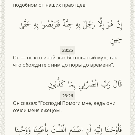
подобном от наших праотцев.
إِنْ هُوَ إِلَّا رَجُلٌ بِهِ جِنَّةٌ فَتَرَبَّصُوا بِهِ حَتَّىٰ
حِينٍ
23:25
Он — не кто иной, как бесноватый муж, так
что обождите с ним до поры до времени".
قَالَ رَبِّ انْصُرْنِي بِمَا كَذَّبُونِ
23:26
Он сказал: "Господи! Помоги мне, ведь они
сочли меня лжецом".
فَأَوْحَيْنَا إِلَيْهِ أَنِ اصْنَعِ الْفُلْكَ بِأَعْيُنِنَا وَوَحْيِنَا