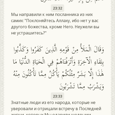
23:32
Мы направили к ним посланника из них
самих: "Поклоняйтесь Аллаху, ибо нет у вас
другого божества, кроме Него. Неужели вы
не устрашитесь?"
وَقَالَ الْمَلَأُ مِنْ قَوْمِهِ الَّذِينَ كَفَرُوا وَكَذَّبُوا
بِلِقَاءِ الْآخِرَةِ وَأَتْرَفْنَاهُمْ فِي الْحَيَاةِ الدُّنْيَا مَا
هَٰذَا إِلَّا بَشَرٌ مِثْلُكُمْ يَأْكُلُ مِمَّا تَأْكُلُونَ مِنْهُ
وَيَشْرَبُ مِمَّا تَشْرَبُونَ
23:33
Знатные люди из его народа, которые не
уверовали и отрицали встречу в Последней
жизни, которых Мы одарили щедрыми