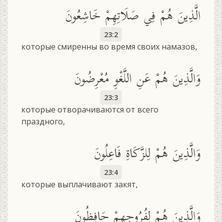
الَّذِينَ هُمْ فِي صَلَاتِهِمْ خَاشِعُونَ
23:2
которые смиренны во время своих намазов,
وَالَّذِينَ هُمْ عَنِ اللَّغْوِ مُعْرِضُونَ
23:3
которые отворачиваются от всего
праздного,
وَالَّذِينَ هُمْ لِلزَّكَاةِ فَاعِلُونَ
23:4
которые выплачивают закят,
وَالَّذِينَ هُمْ لِفُرُوجِهِمْ حَافِظُونَ