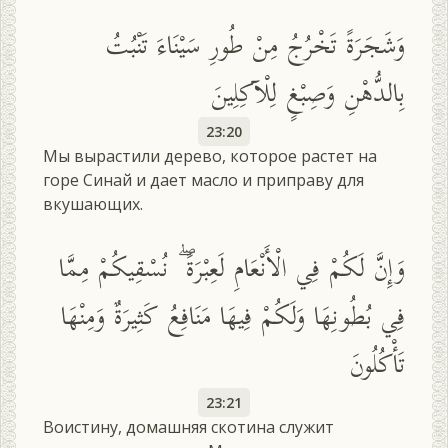
وَشَجَرَةً تَخْرُجُ مِنْ طُورِ سَيْنَاءَ تَنْبُتُ
بِالدُّهْنِ وَصِبْغٍ لِلْآكِلِينَ
23:20
Мы вырастили дерево, которое растет на
горе Синай и дает масло и приправу для
вкушающих.
وَإِنَّ لَكُمْ فِي الْأَنْعَامِ لَعِبْرَةً ۖ نُسْقِيكُمْ مِمَّا
فِي بُطُونِهَا وَلَكُمْ فِيهَا مَنَافِعُ كَثِيرَةٌ وَمِنْهَا
تَأْكُلُونَ
23:21
Воистину, домашняя скотина служит