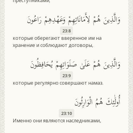
преступниками;
وَالَّذِينَ هُمْ لِأَمَانَاتِهِمْ وَعَهْدِهِمْ رَاعُونَ
23:8
которые оберегают вверенное им на
хранение и соблюдают договоры,
وَالَّذِينَ هُمْ عَلَىٰ صَلَوَاتِهِمْ يُحَافِظُونَ
23:9
которые регулярно совершают намаз.
أُولَٰئِكَ هُمُ الْوَارِثُونَ
23:10
Именно они являются наследниками,