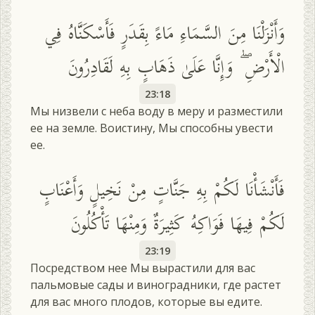
وَأَنْزَلْنَا مِنَ السَّمَاءِ مَاءً بِقَدَرٍ فَأَسْكَنَّاهُ فِي
الْأَرْضِ ۖ وَإِنَّا عَلَىٰ ذَهَابٍ بِهِ لَقَادِرُونَ
23:18
Мы низвели с неба воду в меру и разместили
ее на земле. Воистину, Мы способны увести
ее.
فَأَنْشَأْنَا لَكُمْ بِهِ جَنَّاتٍ مِنْ نَخِيلٍ وَأَعْنَابٍ
لَكُمْ فِيهَا فَوَاكِهُ كَثِيرَةٌ وَمِنْهَا تَأْكُلُونَ
23:19
Посредством нее Мы вырастили для вас
пальмовые сады и виноградники, где растет
для вас много плодов, которые вы едите.