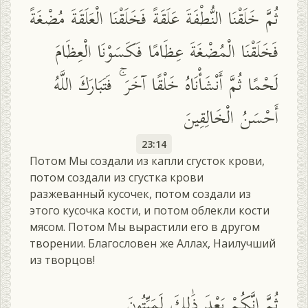
ثُمَّ خَلَقْنَا النُّطْفَةَ عَلَقَةً فَخَلَقْنَا الْعَلَقَةَ مُضْغَةً
فَخَلَقْنَا الْمُضْغَةَ عِظَامًا فَكَسَوْنَا الْعِظَامَ
لَحْمًا ثُمَّ أَنْشَأْنَاهُ خَلْقًا آخَرَ ۚ فَتَبَارَكَ اللَّهُ
أَحْسَنُ الْخَالِقِينَ
23:14
Потом Мы создали из капли сгусток крови,
потом создали из сгустка крови
разжеванный кусочек, потом создали из
этого кусочка кости, и потом облекли кости
мясом. Потом Мы вырастили его в другом
творении. Благословен же Аллах, Наилучший
из творцов!
ثُمَّ إِنَّكُمْ بَعْدَ ذَٰلِكَ لَمَيِّتُونَ