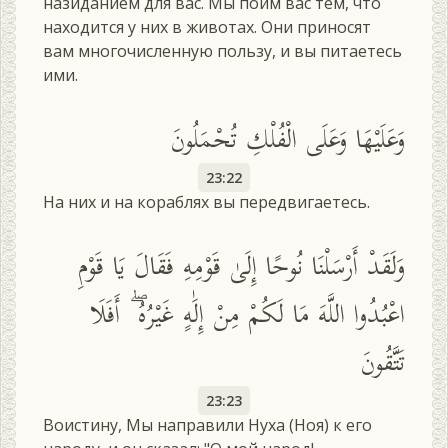
назиданием для вас. Мы поим вас тем, что
находится у них в животах. Они приносят
вам многочисленную пользу, и вы питаетесь
ими.
وَعَلَيْهَا وَعَلَى الْفُلْكِ تُحْمَلُونَ
23:22
На них и на кораблях вы передвигаетесь.
وَلَقَدْ أَرْسَلْنَا نُوحًا إِلَىٰ قَوْمِهِ فَقَالَ يَا قَوْمِ
اعْبُدُوا اللَّهَ مَا لَكُمْ مِنْ إِلَٰهٍ غَيْرُهُ ۖ أَفَلَا
تَتَّقُونَ
23:23
Воистину, Мы направили Нуха (Ноя) к его