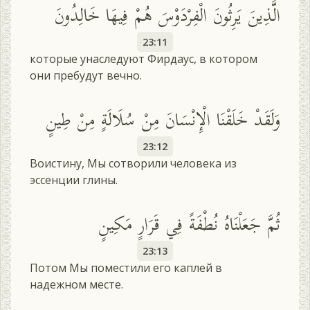
الَّذِينَ يَرِثُونَ الْفِرْدَوْسَ هُمْ فِيهَا خَالِدُونَ
23:11
которые унаследуют Фирдаус, в котором
они пребудут вечно.
وَلَقَدْ خَلَقْنَا الْإِنْسَانَ مِنْ سُلَالَةٍ مِنْ طِينٍ
23:12
Воистину, Мы сотворили человека из
эссенции глины.
ثُمَّ جَعَلْنَاهُ نُطْفَةً فِي قَرَارٍ مَكِينٍ
23:13
Потом Мы поместили его каплей в
надежном месте.