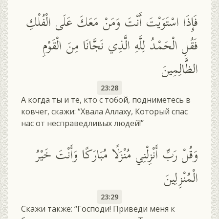
فَإِذَا اسْتَوَيْتَ أَنْتَ وَمَنْ مَعَكَ عَلَى الْفُلْكِ
فَقُلِ الْحَمْدُ لِلَّهِ الَّذِي نَجَّانَا مِنَ الْقَوْمِ
الظَّالِمِينَ
23:28
А когда ты и те, кто с тобой, подниметесь в
ковчег, скажи: “Хвала Аллаху, Который спас
нас от несправедливых людей!”
وَقُلْ رَبِّ أَنْزِلْنِي مُنْزَلًا مُبَارَكًا وَأَنْتَ خَيْرُ
الْمُنْزِلِينَ
23:29
Скажи также: “Господи! Приведи меня к