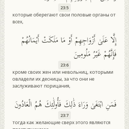
23:5
которые оберегают свои половые органы от
всех,
إِلَّا عَلَىٰ أَزْوَاجِهِمْ أَوْ مَا مَلَكَتْ أَيْمَانُهُمْ
فَإِنَّهُمْ غَيْرُ مَلُومِينَ
23:6
кроме своих жен или невольниц, которыми
овладели их десницы, за что они не
заслуживают порицания,
فَمَنِ ابْتَغَىٰ وَرَاءَ ذَٰلِكَ فَأُولَٰئِكَ هُمُ الْعَادُونَ
23:7
тогда как желающие сверх этого являются