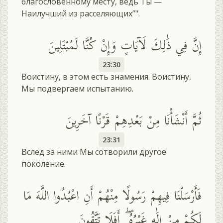
благословенному месту, ведь Ты —
Наилучший из расселяющих”".
إِنَّ فِي ذَٰلِكَ لَآيَاتٍ وَإِنْ كُنَّا لَمُبْتَلِينَ
23:30
Воистину, в этом есть знамения. Воистину,
Мы подвергаем испытанию.
ثُمَّ أَنْشَأْنَا مِنْ بَعْدِهِمْ قَرْنًا آخَرِينَ
23:31
Вслед за ними Мы сотворили другое
поколение.
فَأَرْسَلْنَا فِيهِمْ رَسُولًا مِنْهُمْ أَنِ اعْبُدُوا اللَّهَ مَا
لَكُمْ مِنْ إِلَٰهٍ غَيْرُهُ ۖ أَفَلَا تَتَّقُونَ