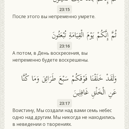
23:15
После этого вы непременно умрете.
ثُمَّ إِنَّكُمْ يَوْمَ الْقِيَامَةِ تُبْعَثُونَ
23:16
А потом, в День воскресения, вы
непременно будете воскрешены.
وَلَقَدْ خَلَقْنَا فَوْقَكُمْ سَبْعَ طَرَائِقَ وَمَا كُنَّا
عَنِ الْخَلْقِ غَافِلِينَ
23:17
Воистину, Мы создали над вами семь небес
одно над другим. Мы никогда не находились
в неведении о творениях.