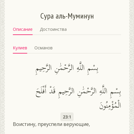
Сура аль-Муминун
Описание
Достоинства
Кулиев
Османов
بِسْمِ اللَّهِ الرَّحْمَٰنِ الرَّحِيمِ
بِسْمِ اللَّهِ الرَّحْمَٰنِ الرَّحِيمِ قَدْ أَفْلَحَ
الْمُؤْمِنُونَ
23:1
Воистину, преуспели верующие,