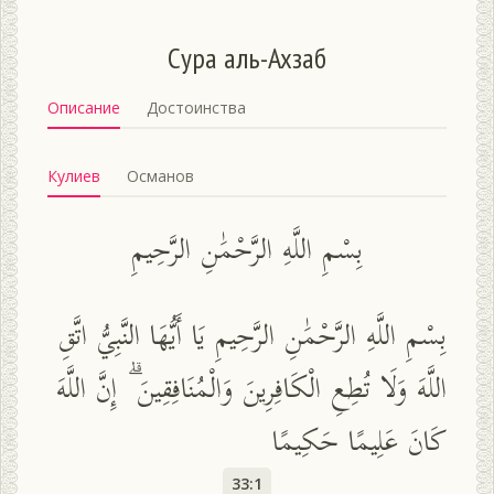
Сура аль-Ахзаб
Описание
Достоинства
Кулиев
Османов
بِسْمِ اللَّهِ الرَّحْمَٰنِ الرَّحِيمِ
بِسْمِ اللَّهِ الرَّحْمَٰنِ الرَّحِيمِ يَا أَيُّهَا النَّبِيُّ اتَّقِ
اللَّهَ وَلَا تُطِعِ الْكَافِرِينَ وَالْمُنَافِقِينَ ۗ إِنَّ اللَّهَ
كَانَ عَلِيمًا حَكِيمًا
33:1