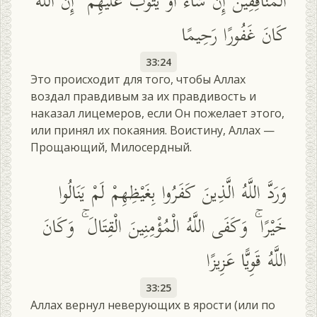
الْمُنَافِقِينَ إِنْ شَاءَ أَوْ يَتُوبَ عَلَيْهِمْ ۚ إِنَّ اللَّهَ
كَانَ غَفُورًا رَحِيمًا
33:24
Это происходит для того, чтобы Аллах
воздал правдивым за их правдивость и
наказал лицемеров, если Он пожелает этого,
или принял их покаяния. Воистину, Аллах —
Прощающий, Милосердный.
وَرَدَّ اللَّهُ الَّذِينَ كَفَرُوا بِغَيْظِهِمْ لَمْ يَنَالُوا
خَيْرًا ۚ وَكَفَى اللَّهُ الْمُؤْمِنِينَ الْقِتَالَ ۚ وَكَانَ
اللَّهُ قَوِيًّا عَزِيزًا
33:25
Аллах вернул неверующих в ярости (или по