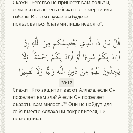
Скажи: "Бегство не принесет вам пользы,
если вы пытаетесь сбежать от смерти или
гибели. В этом случае вы будете
пользоваться благами лишь недолго".
قُلْ مَنْ ذَا الَّذِي يَعْصِمُكُمْ مِنَ اللَّهِ إِنْ
أَرَادَ بِكُمْ سُوءًا أَوْ أَرَادَ بِكُمْ رَحْمَةً ۚ وَلَا
يَجِدُونَ لَهُمْ مِنْ دُونِ اللَّهِ وَلِيًّا وَلَا نَصِيرًا
33:17
Скажи: "Кто защитит вас от Аллаха, если Он
пожелает вам зла? А если Он пожелает
оказать вам милость?" Они не найдут для
себя вместо Аллаха ни покровителя, ни
помощника.