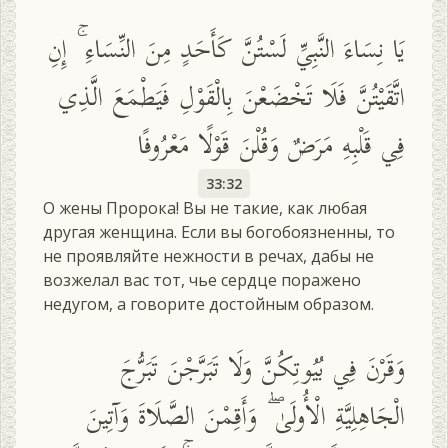
يَا نِسَاءَ النَّبِيِّ لَسْتُنَّ كَأَحَدٍ مِنَ النِّسَاءِ ۚ إِنِ
اتَّقَيْتُنَّ فَلَا تَخْضَعْنَ بِالْقَوْلِ فَيَطْمَعَ الَّذِي
فِي قَلْبِهِ مَرَضٌ وَقُلْنَ قَوْلًا مَعْرُوفًا
33:32
О жены Пророка! Вы не такие, как любая
другая женщина. Если вы богобоязненны, то
не проявляйте нежности в речах, дабы не
возжелал вас тот, чье сердце поражено
недугом, а говорите достойным образом.
وَقَرْنَ فِي بُيُوتِكُنَّ وَلَا تَبَرَّجْنَ تَبَرُّجَ
الْجَاهِلِيَّةِ الْأُولَىٰ ۖ وَأَقِمْنَ الصَّلَاةَ وَآتِينَ