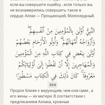
если вы совершите ошибку , если только вы
не вознамерились совершить такое в
сердце. Аллах — Прощающий, Милосердный.
النَّبِيُّ أَوْلَىٰ بِالْمُؤْمِنِينَ مِنْ أَنْفُسِهِمْ ۖ
وَأَزْوَاجُهُ أُمَّهَاتُهُمْ ۗ وَأُولُو الْأَرْحَامِ بَعْضُهُمْ
أَوْلَىٰ بِبَعْضٍ فِي كِتَابِ اللَّهِ مِنَ الْمُؤْمِنِينَ
وَالْمُهَاجِرِينَ إِلَّا أَنْ تَفْعَلُوا إِلَىٰ أَوْلِيَائِكُمْ
مَعْرُوفًا ۚ كَانَ ذَٰلِكَ فِي الْكِتَابِ مَسْطُورًا
33:6
Пророк ближе к верующим, чем они сами , а
его жены — их матери. В соответствии с
предписанием Аллаха, кровные