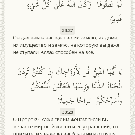
لَمْ تَطَئُوهَا ۚ وَكَانَ اللَّهُ عَلَىٰ كُلِّ شَيْءٍ
قَدِيرًا
33:27
Он дал вам в наследство их землю, их дома,
их имущество и землю, на которую вы даже
не ступали. Аллах способен на всё.
يَا أَيُّهَا النَّبِيُّ قُلْ لِأَزْوَاجِكَ إِنْ كُنْتُنَّ تُرِدْنَ
الْحَيَاةَ الدُّنْيَا وَزِينَتَهَا فَتَعَالَيْنَ أُمَتِّعْكُنَّ
وَأُسَرِّحْكُنَّ سَرَاحًا جَمِيلًا
33:28
О Пророк! Скажи своим женам: "Если вы
желаете мирской жизни и ее украшений, то
придите, и я наделю вас благами и отпущу