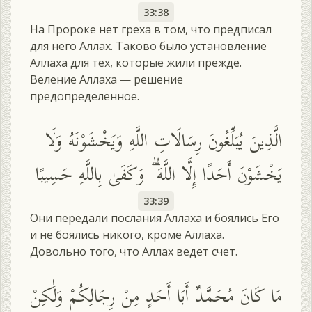
33:38
На Пророке нет греха в том, что предписал
для него Аллах. Таково было установление
Аллаха для тех, которые жили прежде.
Веление Аллаха — решение
предопределенное.
الَّذِينَ يُبَلِّغُونَ رِسَالَاتِ اللَّهِ وَيَخْشَوْنَهُ وَلَا
يَخْشَوْنَ أَحَدًا إِلَّا اللَّهَ ۗ وَكَفَىٰ بِاللَّهِ حَسِيبًا
33:39
Они передали послания Аллаха и боялись Его
и не боялись никого, кроме Аллаха.
Довольно того, что Аллах ведет счет.
مَا كَانَ مُحَمَّدٌ أَبَا أَحَدٍ مِنْ رِجَالِكُمْ وَلَٰكِنْ