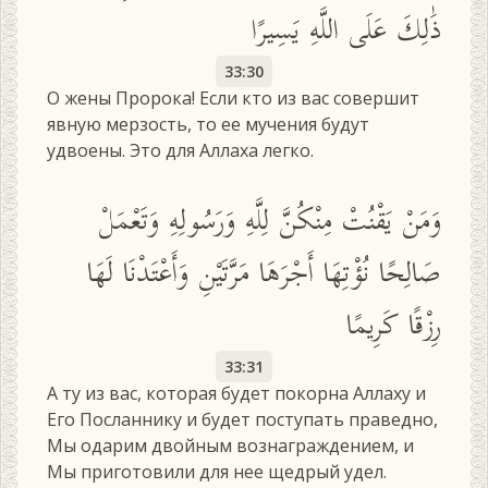
ذَٰلِكَ عَلَى اللَّهِ يَسِيرًا
33:30
О жены Пророка! Если кто из вас совершит
явную мерзость, то ее мучения будут
удвоены. Это для Аллаха легко.
وَمَنْ يَقْنُتْ مِنْكُنَّ لِلَّهِ وَرَسُولِهِ وَتَعْمَلْ
صَالِحًا نُؤْتِهَا أَجْرَهَا مَرَّتَيْنِ وَأَعْتَدْنَا لَهَا
رِزْقًا كَرِيمًا
33:31
А ту из вас, которая будет покорна Аллаху и
Его Посланнику и будет поступать праведно,
Мы одарим двойным вознаграждением, и
Мы приготовили для нее щедрый удел.