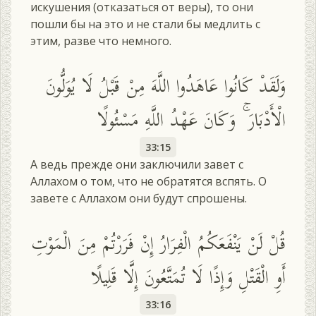
искушения (отказаться от веры), то они
пошли бы на это и не стали бы медлить с
этим, разве что немного.
وَلَقَدْ كَانُوا عَاهَدُوا اللَّهَ مِنْ قَبْلُ لَا يُوَلُّونَ
الْأَدْبَارَ ۚ وَكَانَ عَهْدُ اللَّهِ مَسْئُولًا
33:15
А ведь прежде они заключили завет с
Аллахом о том, что не обратятся вспять. О
завете с Аллахом они будут спрошены.
قُلْ لَنْ يَنْفَعَكُمُ الْفِرَارُ إِنْ فَرَرْتُمْ مِنَ الْمَوْتِ
أَوِ الْقَتْلِ وَإِذًا لَا تُمَتَّعُونَ إِلَّا قَلِيلًا
33:16