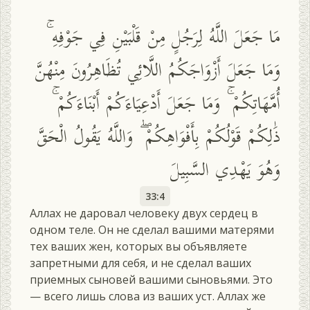
مَا جَعَلَ اللَّهُ لِرَجُلٍ مِنْ قَلْبَيْنِ فِي جَوْفِهِ ۚ
وَمَا جَعَلَ أَزْوَاجَكُمُ اللَّائِي تُظَاهِرُونَ مِنْهُنَّ
أُمَّهَاتِكُمْ ۚ وَمَا جَعَلَ أَدْعِيَاءَكُمْ أَبْنَاءَكُمْ ۚ
ذَٰلِكُمْ قَوْلُكُمْ بِأَفْوَاهِكُمْ ۖ وَاللَّهُ يَقُولُ الْحَقَّ
وَهُوَ يَهْدِي السَّبِيلَ
33:4
Аллах не даровал человеку двух сердец в
одном теле. Он не сделал вашими матерями
тех ваших жен, которых вы объявляете
запретными для себя, и не сделал ваших
приемных сыновей вашими сыновьями. Это
— всего лишь слова из ваших уст. Аллах же