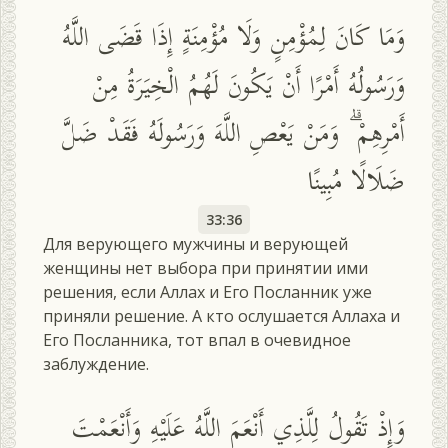
وَمَا كَانَ لِمُؤْمِنٍ وَلَا مُؤْمِنَةٍ إِذَا قَضَى اللَّهُ
وَرَسُولُهُ أَمْرًا أَنْ يَكُونَ لَهُمُ الْخِيَرَةُ مِنْ
أَمْرِهِمْ ۗ وَمَنْ يَعْصِ اللَّهَ وَرَسُولَهُ فَقَدْ ضَلَّ
ضَلَالًا مُبِينًا
33:36
Для верующего мужчины и верующей
женщины нет выбора при принятии ими
решения, если Аллах и Его Посланник уже
приняли решение. А кто ослушается Аллаха и
Его Посланника, тот впал в очевидное
заблуждение.
وَإِذْ تَقُولُ لِلَّذِي أَنْعَمَ اللَّهُ عَلَيْهِ وَأَنْعَمْتَ