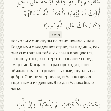
سَلَقُوكُمْ بِأَلْسِنَةٍ حِدَادٍ أَشِحَّةً عَلَى الْخَيْرِ ۚ
أُولَٰئِكَ لَمْ يُؤْمِنُوا فَأَحْبَطَ اللَّهُ أَعْمَالَهُمْ ۚ
وَكَانَ ذَٰلِكَ عَلَى اللَّهِ يَسِيرًا
33:19
поскольку они скупы по отношению к вам.
Когда ими овладевает страх, ты видишь, как
они смотрят на тебя. Их глаза вращаются,
словно у того, кто теряет сознание перед
смертью. Когда же страх проходит, они
обижают вас острыми языками, скупясь на
добро. Они не уверовали, и Аллах сделал
тщетными их деяния. Это для Аллаха было
легко.
يَحْسَبُونَ الْأَحْزَابَ لَمْ يَذْهَبُوا ۖ وَإِنْ يَأْتِ