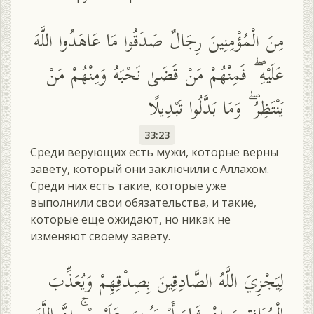
مِنَ الْمُؤْمِنِينَ رِجَالٌ صَدَقُوا مَا عَاهَدُوا اللَّهَ
عَلَيْهِ ۖ فَمِنْهُمْ مَنْ قَضَىٰ نَحْبَهُ وَمِنْهُمْ مَنْ
يَنْتَظِرُ ۖ وَمَا بَدَّلُوا تَبْدِيلًا
33:23
Среди верующих есть мужи, которые верны
завету, который они заключили с Аллахом.
Среди них есть такие, которые уже
выполнили свои обязательства, и такие,
которые еще ожидают, но никак не
изменяют своему завету.
لِيَجْزِيَ اللَّهُ الصَّادِقِينَ بِصِدْقِهِمْ وَيُعَذِّبَ