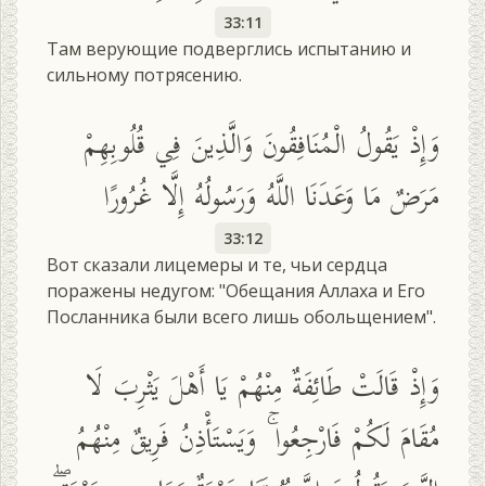
33:11
Там верующие подверглись испытанию и
сильному потрясению.
وَإِذْ يَقُولُ الْمُنَافِقُونَ وَالَّذِينَ فِي قُلُوبِهِمْ
مَرَضٌ مَا وَعَدَنَا اللَّهُ وَرَسُولُهُ إِلَّا غُرُورًا
33:12
Вот сказали лицемеры и те, чьи сердца
поражены недугом: "Обещания Аллаха и Его
Посланника были всего лишь обольщением".
وَإِذْ قَالَتْ طَائِفَةٌ مِنْهُمْ يَا أَهْلَ يَثْرِبَ لَا
مُقَامَ لَكُمْ فَارْجِعُوا ۚ وَيَسْتَأْذِنُ فَرِيقٌ مِنْهُمُ