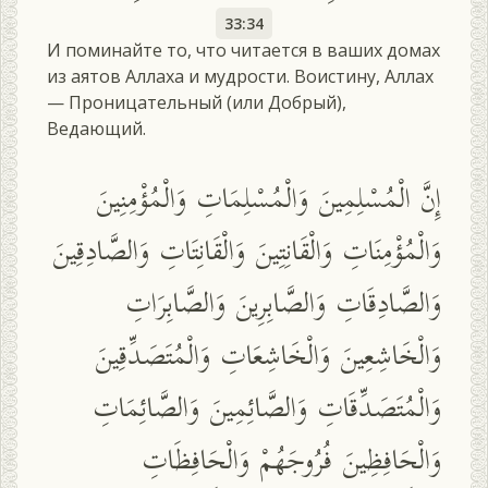
33:34
И поминайте то, что читается в ваших домах
из аятов Аллаха и мудрости. Воистину, Аллах
— Проницательный (или Добрый),
Ведающий.
إِنَّ الْمُسْلِمِينَ وَالْمُسْلِمَاتِ وَالْمُؤْمِنِينَ
وَالْمُؤْمِنَاتِ وَالْقَانِتِينَ وَالْقَانِتَاتِ وَالصَّادِقِينَ
وَالصَّادِقَاتِ وَالصَّابِرِينَ وَالصَّابِرَاتِ
وَالْخَاشِعِينَ وَالْخَاشِعَاتِ وَالْمُتَصَدِّقِينَ
وَالْمُتَصَدِّقَاتِ وَالصَّائِمِينَ وَالصَّائِمَاتِ
وَالْحَافِظِينَ فُرُوجَهُمْ وَالْحَافِظَاتِ