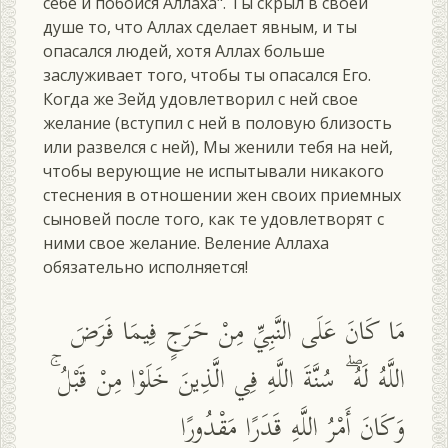
себе и побойся Аллаха". Ты скрыл в своей
душе то, что Аллах сделает явным, и ты
опасался людей, хотя Аллах больше
заслуживает того, чтобы ты опасался Его.
Когда же Зейд удовлетворил с ней свое
желание (вступил с ней в половую близость
или развелся с ней), Мы женили тебя на ней,
чтобы верующие не испытывали никакого
стеснения в отношении жен своих приемных
сыновей после того, как те удовлетворят с
ними свое желание. Веление Аллаха
обязательно исполняется!
مَا كَانَ عَلَى النَّبِيِّ مِنْ حَرَجٍ فِيمَا فَرَضَ
اللَّهُ لَهُ ۖ سُنَّةَ اللَّهِ فِي الَّذِينَ خَلَوْا مِنْ قَبْلُ ۚ
وَكَانَ أَمْرُ اللَّهِ قَدَرًا مَقْدُورًا