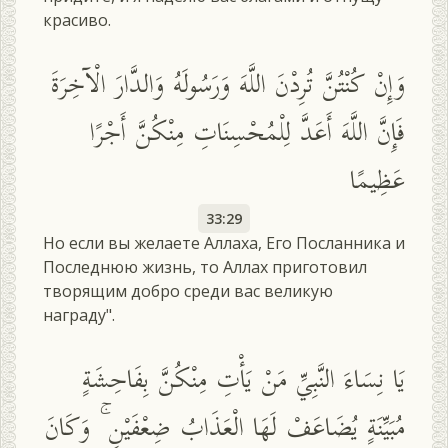
красиво.
وَإِنْ كُنْتُنَّ تُرِدْنَ اللَّهَ وَرَسُولَهُ وَالدَّارَ الْآخِرَةَ
فَإِنَّ اللَّهَ أَعَدَّ لِلْمُحْسِنَاتِ مِنْكُنَّ أَجْرًا
عَظِيمًا
33:29
Но если вы желаете Аллаха, Его Посланника и
Последнюю жизнь, то Аллах приготовил
творящим добро среди вас великую
награду".
يَا نِسَاءَ النَّبِيِّ مَنْ يَأْتِ مِنْكُنَّ بِفَاحِشَةٍ
مُبَيِّنَةٍ يُضَاعَفْ لَهَا الْعَذَابُ ضِعْفَيْنِ ۚ وَكَانَ