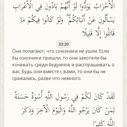
الْأَحْزَابُ يَوَدُّوا لَوْ أَنَّهُمْ بَادُونَ فِي الْأَعْرَابِ
يَسْأَلُونَ عَنْ أَنْبَائِكُمْ ۖ وَلَوْ كَانُوا فِيكُمْ مَا
قَاتَلُوا إِلَّا قَلِيلًا
33:20
Они полагают, что союзники не ушли. Если
бы союзники пришли, то они захотели бы
кочевать среди бедуинов и расспрашивать о
вас. Будь они вместе с вами, то они бы не
сражались, разве что немного.
لَقَدْ كَانَ لَكُمْ فِي رَسُولِ اللَّهِ أُسْوَةٌ حَسَنَةٌ
لِمَنْ كَانَ يَرْجُو اللَّهَ وَالْيَوْمَ الْآخِرَ وَذَكَرَ
اللَّهَ كَثِيرًا