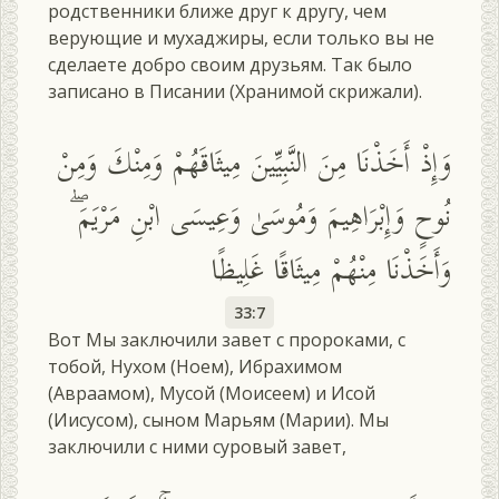
родственники ближе друг к другу, чем
верующие и мухаджиры, если только вы не
сделаете добро своим друзьям. Так было
записано в Писании (Хранимой скрижали).
وَإِذْ أَخَذْنَا مِنَ النَّبِيِّينَ مِيثَاقَهُمْ وَمِنْكَ وَمِنْ
نُوحٍ وَإِبْرَاهِيمَ وَمُوسَىٰ وَعِيسَى ابْنِ مَرْيَمَ ۖ
وَأَخَذْنَا مِنْهُمْ مِيثَاقًا غَلِيظًا
33:7
Вот Мы заключили завет с пророками, с
тобой, Нухом (Ноем), Ибрахимом
(Авраамом), Мусой (Моисеем) и Исой
(Иисусом), сыном Марьям (Марии). Мы
заключили с ними суровый завет,