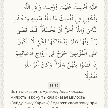
عَلَيْهِ أَمْسِكْ عَلَيْكَ زَوْجَكَ وَاتَّقِ اللَّهَ
وَتُخْفِي فِي نَفْسِكَ مَا اللَّهُ مُبْدِيهِ وَتَخْشَى
النَّاسَ وَاللَّهُ أَحَقُّ أَنْ تَخْشَاهُ ۖ فَلَمَّا قَضَىٰ
زَيْدٌ مِنْهَا وَطَرًا زَوَّجْنَاكَهَا لِكَيْ لَا يَكُونَ
عَلَى الْمُؤْمِنِينَ حَرَجٌ فِي أَزْوَاجِ أَدْعِيَائِهِمْ
إِذَا قَضَوْا مِنْهُنَّ وَطَرًا ۚ وَكَانَ أَمْرُ اللَّهِ
مَفْعُولًا
33:37
Вот ты сказал тому, кому Аллах оказал
милость и кому ты сам оказал милость
(Зейду, сыну Харисы): "Удержи свою жену при