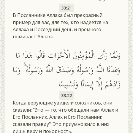
33:21
В Посланнике Аллаха был прекрасный
пример для вас, для тех, кто надеется на
Аллаха и Последний день и премного
поминает Аллаха.
وَلَمَّا رَأَى الْمُؤْمِنُونَ الْأَحْزَابَ قَالُوا هَٰذَا مَا
وَعَدَنَا اللَّهُ وَرَسُولُهُ وَصَدَقَ اللَّهُ وَرَسُولُهُ ۚ وَمَا
زَادَهُمْ إِلَّا إِيمَانًا وَتَسْلِيمًا
33:22
Когда верующие увидели союзников, они
сказали: "Это — то, что обещали нам Аллах и
Его Посланник. Аллах и Его Посланник
сказали правду". Это приумножило в них
лишь веру и покорность.