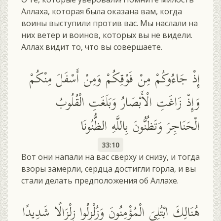
Аллаха, которая была оказана вам, когда
воины выступили против вас. Мы наслали на
них ветер и воинов, которых вы не видели.
Аллах видит то, что вы совершаете.
إِذْ جَاءُوكُمْ مِنْ فَوْقِكُمْ وَمِنْ أَسْفَلَ مِنْكُمْ
وَإِذْ زَاغَتِ الْأَبْصَارُ وَبَلَغَتِ الْقُلُوبُ
الْحَنَاجِرَ وَتَظُنُّونَ بِاللَّهِ الظُّنُونَا
33:10
Вот они напали на вас сверху и снизу, и тогда
взоры замерли, сердца достигли горла, и вы
стали делать предположения об Аллахе.
هُنَالِكَ ابْتُلِيَ الْمُؤْمِنُونَ وَزُلْزِلُوا زِلْزَالًا شَدِيدًا