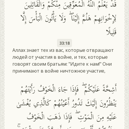
قَدْ يَعْلَمُ اللَّهُ الْمُعَوِّقِينَ مِنْكُمْ وَالْقَائِلِينَ
لِإِخْوَانِهِمْ هَلُمَّ إِلَيْنَا ۖ وَلَا يَأْتُونَ الْبَأْسَ إِلَّا
قَلِيلًا
33:18
Аллах знает тех из вас, которые отвращают
людей от участия в войне, и тех, которые
говорят своим братьям: "Идите к нам!" Они
принимают в войне ничтожное участие,
أَشِحَّةً عَلَيْكُمْ ۖ فَإِذَا جَاءَ الْخَوْفُ رَأَيْتَهُمْ
يَنْظُرُونَ إِلَيْكَ تَدُورُ أَعْيُنُهُمْ كَالَّذِي يُغْشَىٰ
عَلَيْهِ مِنَ الْمَوْتِ ۖ فَإِذَا ذَهَبَ الْخَوْفُ