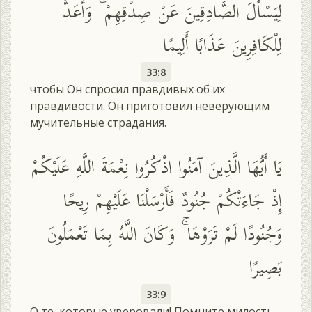
لِيَسْأَلَ الصَّادِقِينَ عَنْ صِدْقِهِمْ ۚ وَأَعَدَّ
لِلْكَافِرِينَ عَذَابًا أَلِيمًا
33:8
чтобы Он спросил правдивых об их
правдивости. Он приготовил неверующим
мучительные страдания.
يَا أَيُّهَا الَّذِينَ آمَنُوا اذْكُرُوا نِعْمَةَ اللَّهِ عَلَيْكُمْ
إِذْ جَاءَتْكُمْ جُنُودٌ فَأَرْسَلْنَا عَلَيْهِمْ رِيحًا
وَجُنُودًا لَمْ تَرَوْهَا ۚ وَكَانَ اللَّهُ بِمَا تَعْمَلُونَ
بَصِيرًا
33:9
О те, которые уверовали! Помните милость