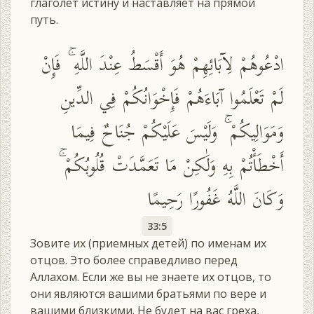
глаголет истину и наставляет на прямой
путь.
ادْعُوهُمْ لِآبَائِهِمْ هُوَ أَقْسَطُ عِنْدَ اللَّهِ ۚ فَإِنْ
لَمْ تَعْلَمُوا آبَاءَهُمْ فَإِخْوَانُكُمْ فِي الدِّينِ
وَمَوَالِيكُمْ ۚ وَلَيْسَ عَلَيْكُمْ جُنَاحٌ فِيمَا
أَخْطَأْتُمْ بِهِ وَلَٰكِنْ مَا تَعَمَّدَتْ قُلُوبُكُمْ ۚ
وَكَانَ اللَّهُ غَفُورًا رَحِيمًا
33:5
Зовите их (приемных детей) по именам их
отцов. Это более справедливо перед
Аллахом. Если же вы не знаете их отцов, то
они являются вашими братьями по вере и
вашими близкими. Не будет на вас греха,