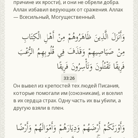
причине их ярости), и они не обрели добра.
Аллах избавил верующих от сражения. Аллах
— Всесильный, Могущественный.
وَأَنْزَلَ الَّذِينَ ظَاهَرُوهُمْ مِنْ أَهْلِ الْكِتَابِ
مِنْ صَيَاصِيهِمْ وَقَذَفَ فِي قُلُوبِهِمُ الرُّعْبَ
فَرِيقًا تَقْتُلُونَ وَتَأْسِرُونَ فَرِيقًا
33:26
Он вывел из крепостей тех людей Писания,
которые помогали им (союзникам), и вселил
в их сердца страх. Одну часть их вы убили, а
другую взяли в плен.
وَأَوْرَثَكُمْ أَرْضَهُمْ وَدِيَارَهُمْ وَأَمْوَالَهُمْ وَأَرْضًا