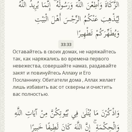
الزَّكَاةَ وَأَطِعْنَ اللَّهَ وَرَسُولَهُ ۚ إِنَّمَا يُرِيدُ اللَّهُ
لِيُذْهِبَ عَنْكُمُ الرِّجْسَ أَهْلَ الْبَيْتِ
وَيُطَهِّرَكُمْ تَطْهِيرًا
33:33
Оставайтесь в своих домах, не наряжайтесь
так, как наряжались во времена первого
невежества, совершайте намаз, раздавайте
закят и повинуйтесь Аллаху и Его
Посланнику. Обитатели дома , Аллах желает
лишь избавить вас от скверны и очистить
вас полностью.
وَاذْكُرْنَ مَا يُتْلَىٰ فِي بُيُوتِكُنَّ مِنْ آيَاتِ اللَّهِ
وَالْحِكْمَةِ ۚ إِنَّ اللَّهَ كَانَ لَطِيفًا خَبِيرًا