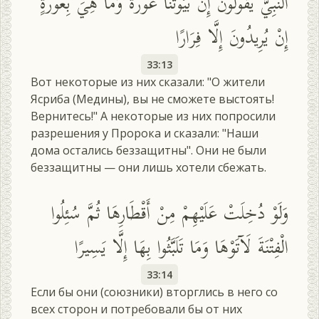
النَّبِيَّ يَقُولُونَ إِنَّ بُيُوتَنَا عَوْرَةٌ وَمَا هِيَ بِعَوْرَةٍ ۖ
إِنْ يُرِيدُونَ إِلَّا فِرَارًا
33:13
Вот некоторые из них сказали: "О жители
Ясриба (Медины), вы не сможете выстоять!
Вернитесь!" А некоторые из них попросили
разрешения у Пророка и сказали: "Наши
дома остались беззащитны". Они не были
беззащитны — они лишь хотели сбежать.
وَلَوْ دُخِلَتْ عَلَيْهِمْ مِنْ أَقْطَارِهَا ثُمَّ سُئِلُوا
الْفِتْنَةَ لَآتَوْهَا وَمَا تَلَبَّثُوا بِهَا إِلَّا يَسِيرًا
33:14
Если бы они (союзники) вторглись в него со
всех сторон и потребовали бы от них