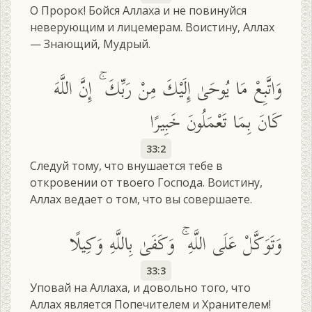
О Пророк! Бойся Аллаха и не повинуйся
неверующим и лицемерам. Воистину, Аллах
— Знающий, Мудрый.
وَاتَّبِعْ مَا يُوحَىٰ إِلَيْكَ مِنْ رَبِّكَ ۚ إِنَّ اللَّهَ
كَانَ بِمَا تَعْمَلُونَ خَبِيرًا
33:2
Следуй тому, что внушается тебе в
откровении от твоего Господа. Воистину,
Аллах ведает о том, что вы совершаете.
وَتَوَكَّلْ عَلَى اللَّهِ ۚ وَكَفَىٰ بِاللَّهِ وَكِيلًا
33:3
Уповай на Аллаха, и довольно того, что
Аллах является Попечителем и Хранителем!